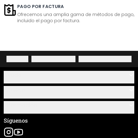
PAGO POR FACTURA
Ofrecemos una amplia gama de métodos de pago,
incluido el pago por factura.
Aviso legal
·
Política de privacidad
·
Derecho de desistimiento
Ayuda
Contacto
Servicio
Sobre nosotros
Instrucciones de pegado y montaje
Información
Preguntas frecuentes
Resumen de materiales
Términos y condiciones generales (CGC)
Síguenos
Seguimiento de envío
Aviso legal