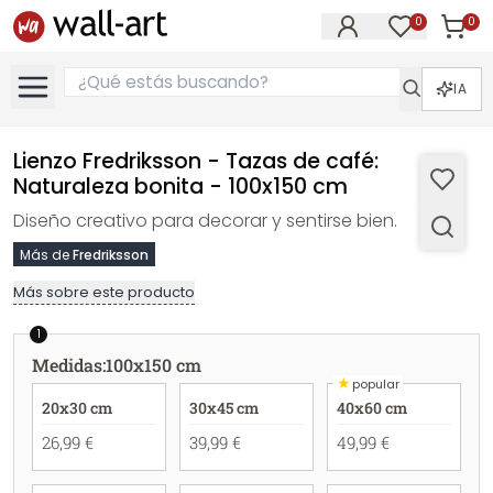
0
0
Artícul
Artículos e
IA
Lienzo Fredriksson - Tazas de café:
Naturaleza bonita - 100x150 cm
Diseño creativo para decorar y sentirse bien.
Más de
Fredriksson
Más sobre este producto
1
Medidas
:
100x150 cm
★
popular
20x30 cm
30x45 cm
40x60 cm
26,99 €
39,99 €
49,99 €