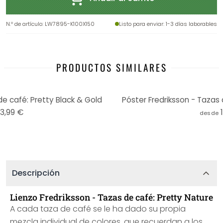
N.º de artículo
:
LW7895-K100X150
Listo para enviar
: 1-3 días laborables
PRODUCTOS SIMILARES
de café: Pretty Black & Gold
Póster Fredriksson - Tazas d
13,99 €
desde
Descripción
Lienzo Fredriksson - Tazas de café: Pretty Nature
A cada taza de café se le ha dado su propia
mezcla individual de colores, que recuerdan a los