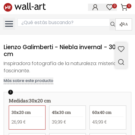
0
0
Artícul
Artículos e
IA
Lienzo Galimberti - Niebla invernal - 30x20
cm
Inspiradora fotografía de la naturaleza: misteriosa y
fascinante.
Más sobre este producto
1
Medidas
:
30x20 cm
30x20 cm
45x30 cm
60x40 cm
26,99 €
39,99 €
49,99 €