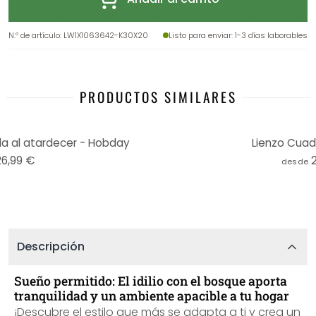
N.º de artículo
:
LW1X1063642-K30X20
Listo para enviar
: 1-3 días laborables
PRODUCTOS SIMILARES
bla al atardecer - Hobday
Lienzo Cuad
26,99 €
desde
Descripción
Sueño permitido: El idilio con el bosque aporta
tranquilidad y un ambiente apacible a tu hogar
¡Descubre el estilo que más se adapta a ti y crea un