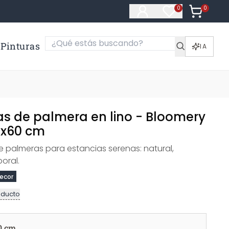
0
Artículos e
0
Artículos en fa
Pinturas
IA
as de palmera en lino - Bloomery
0x60 cm
 palmeras para estancias serenas: natural,
oral.
ecor
oducto
0 cm