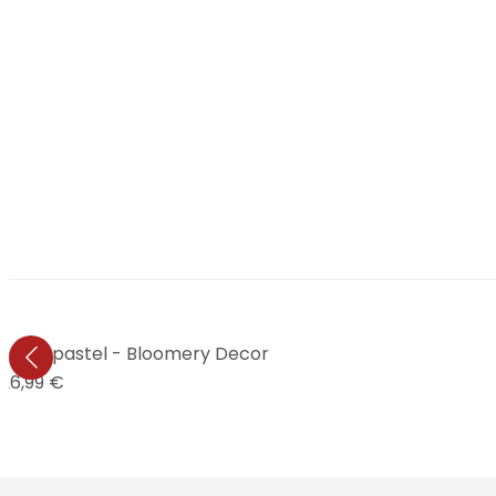
a jungla pastel - Bloomery Decor
26,99 €