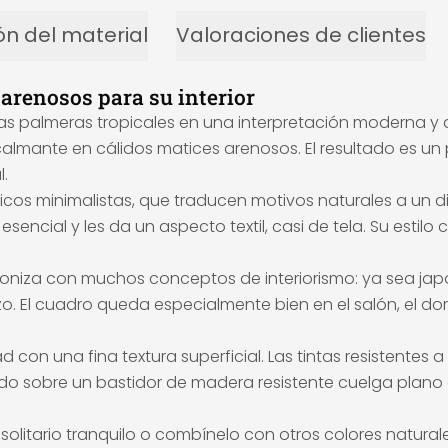
ón del material
Valoraciones de clientes
 arenosos para su interior
 las palmeras tropicales en una interpretación moderna y d
almante en cálidos matices arenosos. El resultado es un 
.
nicos minimalistas, que traducen motivos naturales a u
 lo esencial y les da un aspecto textil, casi de tela. Su e
rmoniza con muchos conceptos de interiorismo: ya sea ja
zo. El cuadro queda especialmente bien en el salón, el dor
d con una fina textura superficial. Las tintas resistentes 
do sobre un bastidor de madera resistente cuelga plano e
litario tranquilo o combínelo con otros colores naturales