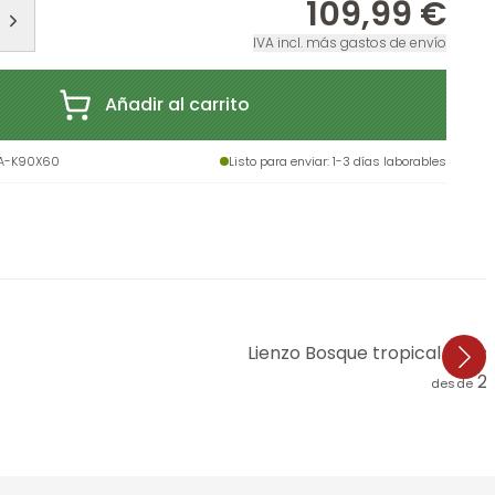
109,99 €
IVA incl. más gastos de envío
Añadir al carrito
A-K90X60
Listo para enviar
: 1-3 días laborables
Lienzo Bosque tropical con
2
desde