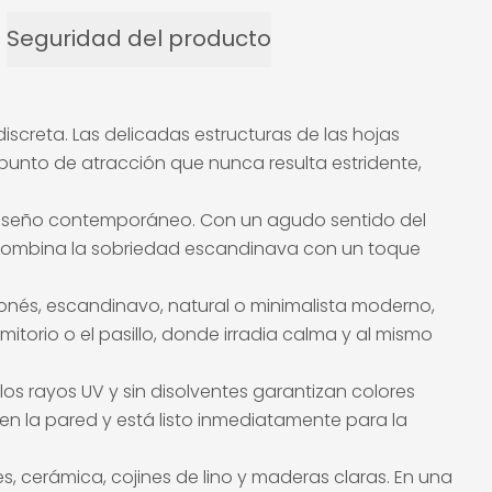
Seguridad del producto
iscreta. Las delicadas estructuras de las hojas
punto de atracción que nunca resulta estridente,
n diseño contemporáneo. Con un agudo sentido del
stilo combina la sobriedad escandinava con un toque
ponés, escandinavo, natural o minimalista moderno,
mitorio o el pasillo, donde irradia calma y al mismo
a los rayos UV y sin disolventes garantizan colores
n la pared y está listo inmediatamente para la
, cerámica, cojines de lino y maderas claras. En una