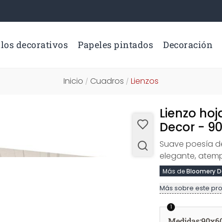
los decorativos
Papeles pintados
Decoración
Inicio
Cuadros
Lienzos
/
/
Lienzo hoj
Decor - 9
Suave poesía de
elegante, atemp
Más de
Bloomery D
Más sobre este pr
1
Medidas
:
90x6