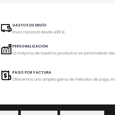
GASTOS DE ENVÍO
Envío nacional desde 4,99 €.
PERSONALIZACIÓN
La mayoría de nuestros productos se personalizan desp
PAGO POR FACTURA
Ofrecemos una amplia gama de métodos de pago, inclu
Aviso legal
·
Política de privacidad
·
Derecho de desistimiento