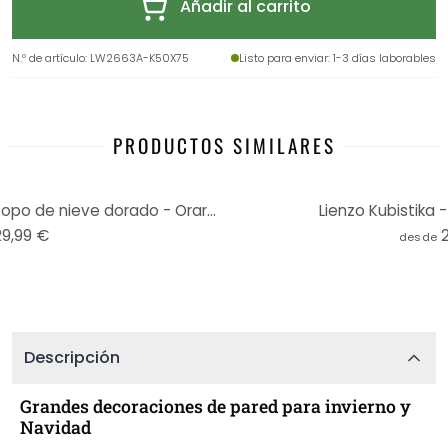
Añadir al carrito
N.º de artículo
:
LW2663A-K50X75
Listo para enviar
: 1-3 días laborables
PRODUCTOS SIMILARES
Póster de tela de Navidad - Copo de nieve dorado - Orara Studio
Lienzo Kubistika 
29,99 €
desde
Descripción
Grandes decoraciones de pared para invierno y
Navidad