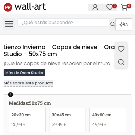
0
0
Artícul
Artículos e
IA
Lienzo Invierno - Copos de nieve - Orara
Studio - 50x75 cm
¡Que los copos de nieve resbalen por el muro!
Más de
Orara Studio
Más sobre este producto
1
Medidas
:
50x75 cm
20x30 cm
30x45 cm
40x60 cm
26,99 €
39,99 €
49,99 €