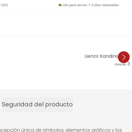
-Q30
Listo para enviar
: 1-3 días laborables
Lienzo Kandinsky -
3
desde
Seguridad del producto
oncepción única de símbolos, elementos gráficos y los