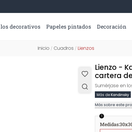
los decorativos
Papeles pintados
Decoración
Inicio
Cuadros
Lienzos
/
/
Lienzo - K
cartera de
Sumérjase en lo
Más de
Kandinsky
Más sobre este pr
1
Medidas
:
30x3