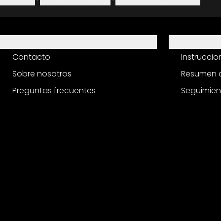
Aviso legal
·
Política de privacidad
·
Derecho de desistimiento
Ayuda
Servicio
Contacto
Instrucci
Sobre nosotros
Resumen d
Preguntas frecuentes
Seguimien