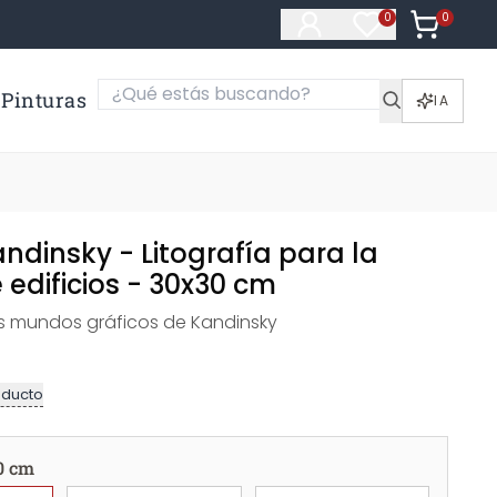
0
Artículos e
0
Artículos en fa
Pinturas
IA
andinsky - Litografía para la
 edificios - 30x30 cm
s mundos gráficos de Kandinsky
oducto
0 cm