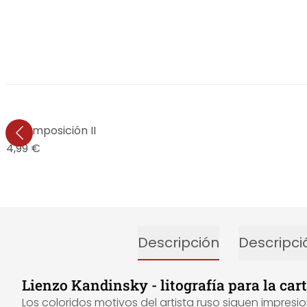
y - Composición II
34,99 €
Descripción
Descripci
Lienzo Kandinsky - litografía para la car
Los coloridos motivos del artista ruso siguen impres