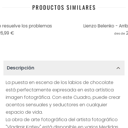
PRODUCTOS SIMILARES
o resuelve los problemas
Lienzo Belenko - Arri
26,99 €
desde
Descripción
La puesta en escena de los labios de chocolate
está perfectamente expresada en esta artística
imagen fotográfica. Con este Cuadro, puede crear
acentos sensuales y seductores en cualquier
espacio de vida.
La obra de arte fotográfica del artista fotográfico
"Vladimir Katiev" está disponible en varios Medidas.