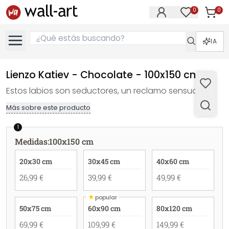
0
0
Artícul
Artículos e
IA
Lienzo Katiev - Chocolate - 100x150 cm
Estos labios son seductores, un reclamo sensual.
Más sobre este producto
1
Medidas
:
100x150 cm
20x30 cm
30x45 cm
40x60 cm
26,99 €
39,99 €
49,99 €
★
popular
50x75 cm
60x90 cm
80x120 cm
69,99 €
109,99 €
149,99 €