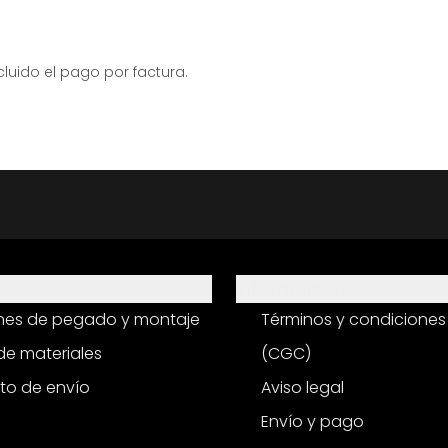
ido el pago por factura.
Información
ones de pegado y montaje
Términos y condiciones
e materiales
(CGC)
to de envío
Aviso legal
Envío y pago