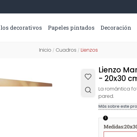
los decorativos
Papeles pintados
Decoración
Inicio
Cuadros
Lienzos
/
/
Lienzo Ma
- 20x30 c
La romántica fo
pared.
Más sobre este pr
1
Medidas
:
20x3