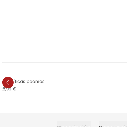
 - Magníficas peonías
26,99 €