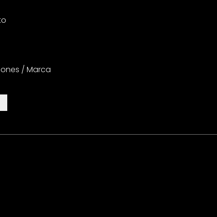
to
iones / Marca
es