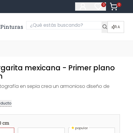
0
Artículos e
0
Artículos en fa
Pinturas
IA
rgarita mexicana - Primer plano
m
tografía en sepia crea un armonioso diseño de
oducto
0 cm
★
popular