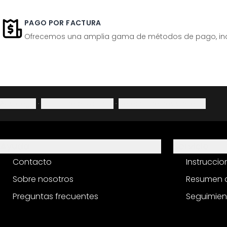
PAGO POR FACTURA
Ofrecemos una amplia gama de métodos de pago, inclu
Aviso legal
·
Política de privacidad
·
Derecho de desistimiento
Ayuda
Servicio
Contacto
Instrucci
Sobre nosotros
Resumen d
Preguntas frecuentes
Seguimien