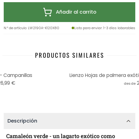
Añadir al carrito
N.º de artículo
:
LW2190A-K120X80
Listo para enviar
: 1-3 días laborables
PRODUCTOS SIMILARES
- Campanillas
26,99 €
desde
Descripción
Camaleón verde - un lagarto exótico como