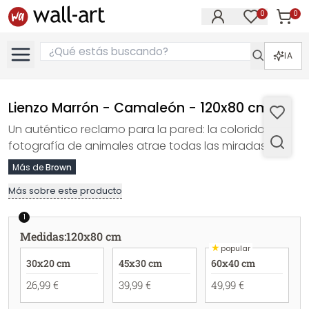
0
0
Artícul
Artículos e
IA
Lienzo Marrón - Camaleón - 120x80 cm
Un auténtico reclamo para la pared: la colorida
fotografía de animales atrae todas las miradas.
Más de
Brown
Más sobre este producto
1
Medidas
:
120x80 cm
★
popular
30x20 cm
45x30 cm
60x40 cm
26,99 €
39,99 €
49,99 €