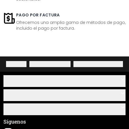
PAGO POR FACTURA
Ofrecemos una amplia gama de métodos de pago,
incluido el pago por factura.
Aviso legal
·
Política de privacidad
·
Derecho de desistimiento
Ayuda
Contacto
Servicio
Sobre nosotros
Instrucciones de pegado y montaje
Información
Preguntas frecuentes
Resumen de materiales
Términos y condiciones generales (CGC)
Síguenos
Seguimiento de envío