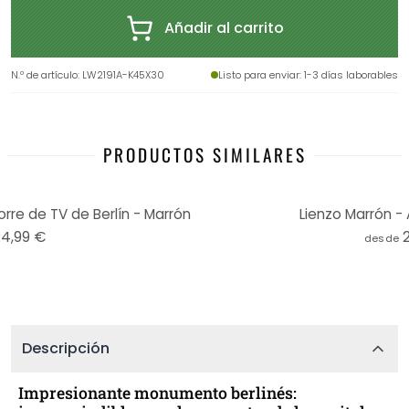
Añadir al carrito
N.º de artículo
:
LW2191A-K45X30
Listo para enviar
: 1-3 días laborables
PRODUCTOS SIMILARES
rre de TV de Berlín - Marrón
Lienzo Marrón -
24,99 €
desde
Descripción
Impresionante monumento berlinés: