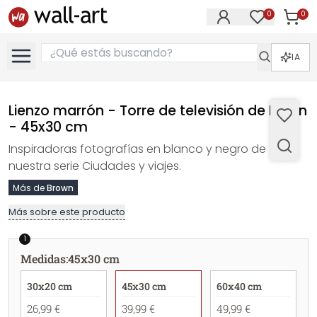
0
0
Artícul
Artículos e
IA
Lienzo marrón - Torre de televisión de Berlín
- 45x30 cm
Inspiradoras fotografías en blanco y negro de
nuestra serie Ciudades y viajes.
Más de
Brown
Más sobre este producto
1
Medidas
:
45x30 cm
30x20 cm
45x30 cm
60x40 cm
26,99 €
39,99 €
49,99 €