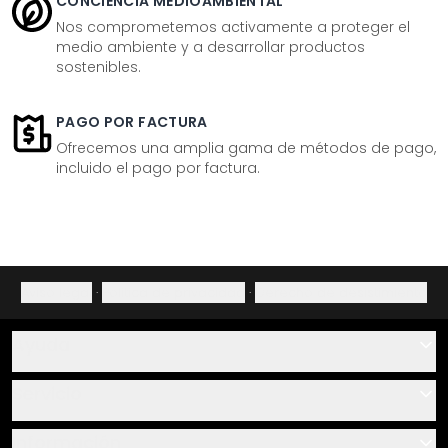
CONCIENCIA MEDIOAMBIENTAL
Nos comprometemos activamente a proteger el
medio ambiente y a desarrollar productos
sostenibles.
PAGO POR FACTURA
Ofrecemos una amplia gama de métodos de pago,
incluido el pago por factura.
Aviso legal
·
Política de privacidad
·
Derecho de desistimiento
Ayuda
Contacto
Servicio
Sobre nosotros
Instrucciones de pegado y montaje
Información