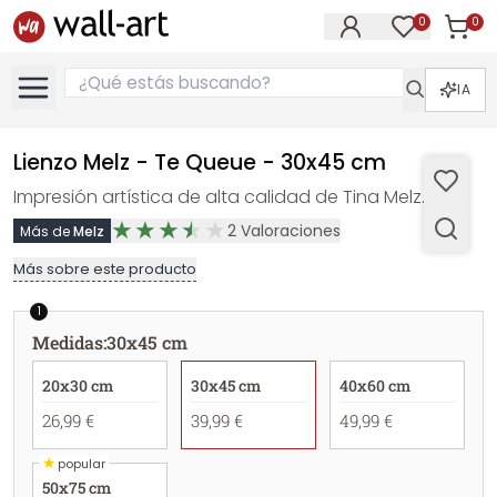
0
0
Artícul
Artículos e
IA
Lienzo Melz - Te Queue - 30x45 cm
Impresión artística de alta calidad de Tina Melz.
2
Valoraciones
Más de
Melz
Más sobre este producto
1
Medidas
:
30x45 cm
20x30 cm
30x45 cm
40x60 cm
26,99 €
39,99 €
49,99 €
★
popular
50x75 cm