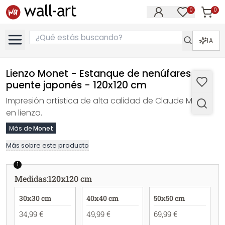
0
0
Artícul
Artículos e
IA
Lienzo Monet - Estanque de nenúfares y
puente japonés - 120x120 cm
Impresión artística de alta calidad de Claude Monet
en lienzo.
Más de
Monet
Más sobre este producto
1
Medidas
:
120x120 cm
30x30 cm
40x40 cm
50x50 cm
34,99 €
49,99 €
69,99 €