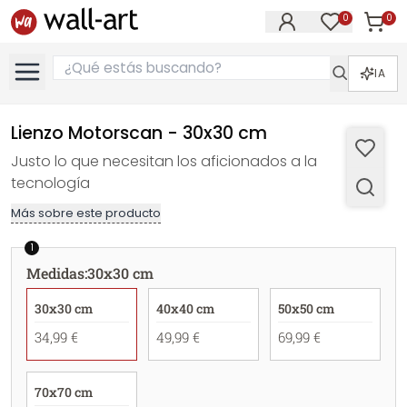
0
0
Artícul
Artículos e
IA
Lienzo Motorscan - 30x30 cm
Justo lo que necesitan los aficionados a la
tecnología
Más sobre este producto
1
Medidas
:
30x30 cm
30x30 cm
40x40 cm
50x50 cm
34,99 €
49,99 €
69,99 €
70x70 cm