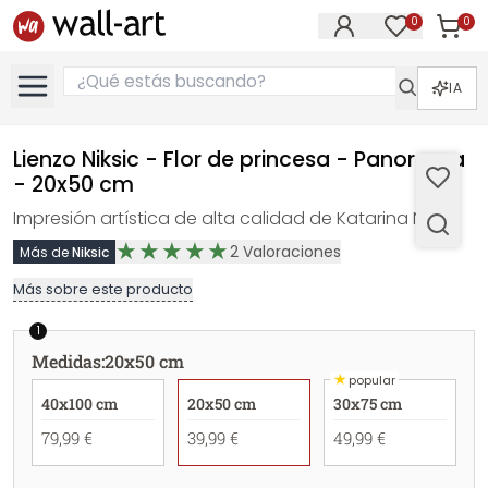
0
0
Artícul
Artículos e
IA
Lienzo Niksic - Flor de princesa - Panorama
- 20x50 cm
Impresión artística de alta calidad de Katarina Niksic.
2
Valoraciones
Más de
Niksic
Más sobre este producto
1
Medidas
:
20x50 cm
★
popular
40x100 cm
20x50 cm
30x75 cm
79,99 €
39,99 €
49,99 €