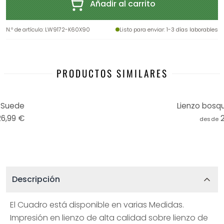
Añadir al carrito
N.º de artículo
:
LW9172-K60X90
Listo para enviar
: 1-3 días laborables
PRODUCTOS SIMILARES
 Suede
Lienzo bosq
26,99 €
desde
Descripción
El Cuadro está disponible en varias Medidas.
Impresión en lienzo de alta calidad sobre lienzo de