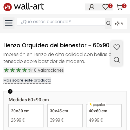
0
0
Artícul
Artículos e
IA
Lienzo Orquídea del bienestar - 60x90 cm
Impresión en lienzo de alta calidad con bellas artes
tensado sobre bastidor de madera.
6
Valoraciones
Más sobre este producto
1
Medidas
:
60x90 cm
★
popular
20x30 cm
30x45 cm
40x60 cm
26,99 €
39,99 €
49,99 €