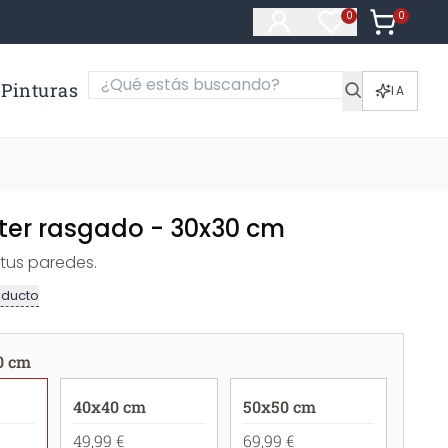
0
Artículos e
0
Artículos en fa
Pinturas
IA
ster rasgado - 30x30 cm
 tus paredes.
oducto
0 cm
40x40 cm
50x50 cm
49,99 €
69,99 €