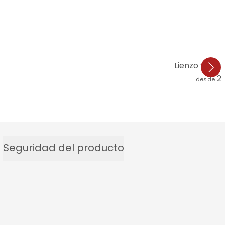
Lienzo vino a
2
desde
Seguridad del producto