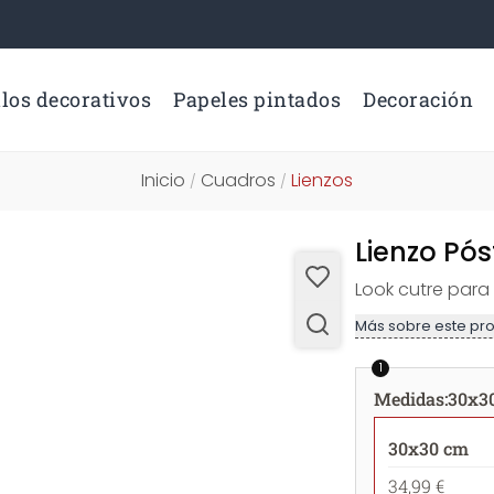
los decorativos
Papeles pintados
Decoración
Inicio
Cuadros
Lienzos
/
/
Lienzo Pó
Look cutre para
Más sobre este pr
1
Medidas
:
30x3
30x30 cm
34,99 €