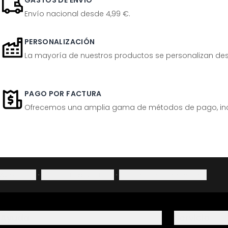
GASTOS DE ENVÍO
Envío nacional desde 4,99 €.
PERSONALIZACIÓN
La mayoría de nuestros productos se personalizan desp
PAGO POR FACTURA
Ofrecemos una amplia gama de métodos de pago, inclu
Aviso legal
·
Política de privacidad
·
Derecho de desistimiento
Ayuda
Servicio