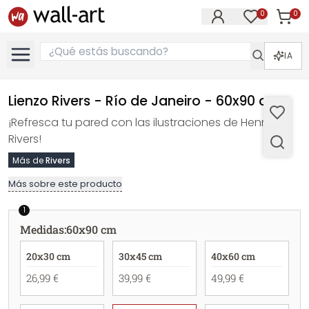
0
0
Artícul
Artículos e
IA
Lienzo Rivers - Río de Janeiro - 60x90 cm
¡Refresca tu pared con las ilustraciones de Henry
Rivers!
Más de
Rivers
Más sobre este producto
1
Medidas
:
60x90 cm
20x30 cm
30x45 cm
40x60 cm
26,99 €
39,99 €
49,99 €