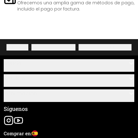
Ofrecemos una amplia gama de métodos de pago,
incluido el pago por factura.
Aviso legal
·
Política de privacidad
·
Derecho de desistimiento
Ayuda
Contacto
Servicio
Sobre nosotros
Instrucciones de pegado y montaje
Información
Preguntas frecuentes
Resumen de materiales
Términos y condiciones generales (CGC)
Síguenos
Seguimiento de envío
Aviso legal
Envío y pago
Comprar en: