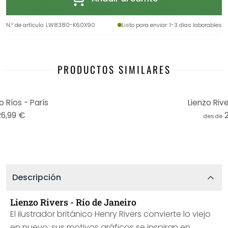
N.º de artículo
:
LW8380-K60X90
Listo para enviar
: 1-3 días laborables
PRODUCTOS SIMILARES
 Ríos - París
Lienzo Rive
26,99 €
desde
Descripción
Lienzo Rivers - Río de Janeiro
El ilustrador británico Henry Rivers convierte lo viejo
en nuevo: sus motivos gráficos se inspiran en