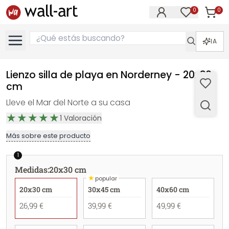
0
0
Artícul
Artículos e
IA
Lienzo silla de playa en Norderney - 20x30
cm
Lleve el Mar del Norte a su casa
1
Valoración
Más sobre este producto
1
Medidas
:
20x30 cm
★
popular
20x30 cm
30x45 cm
40x60 cm
26,99 €
39,99 €
49,99 €