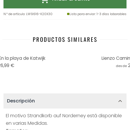
N.º de artículo
:
LW9616-K20X30
Listo para enviar
: 1-3 días laborables
PRODUCTOS SIMILARES
n la playa de Katwijk
Lienzo Camin
26,99 €
desde
Descripción
El motivo Strandkorb auf Norderney está disponible
en varias Medidas.