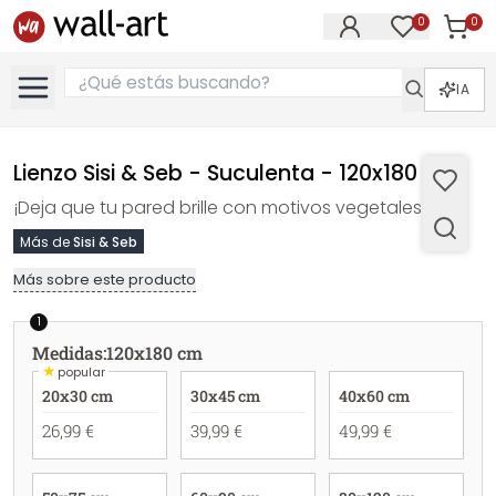
0
0
Artícul
Artículos e
IA
Lienzo Sisi & Seb - Suculenta - 120x180 cm
¡Deja que tu pared brille con motivos vegetales!
Más de
Sisi & Seb
Más sobre este producto
1
Medidas
:
120x180 cm
★
popular
20x30 cm
30x45 cm
40x60 cm
26,99 €
39,99 €
49,99 €