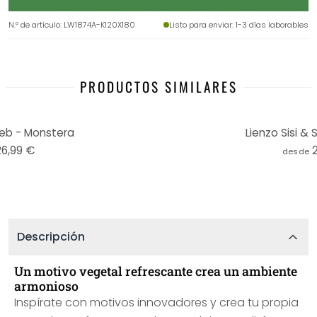
N.º de artículo
:
LW1874A-K120X180
Listo para enviar
: 1-3 días laborables
PRODUCTOS SIMILARES
Seb - Monstera
Lienzo Sisi & 
26,99 €
desde
Descripción
Un motivo vegetal refrescante crea un ambiente
armonioso
Inspírate con motivos innovadores y crea tu propia