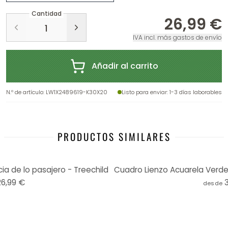
Cantidad
26,99 €
IVA incl. más gastos de envío
Añadir al carrito
N.º de artículo
:
LW1X2489619-K30X20
Listo para enviar
: 1-3 días laborables
PRODUCTOS SIMILARES
ia de lo pasajero - Treechild
26,99 €
desde