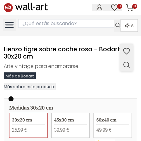
0
0
Artícul
Artículos e
IA
Lienzo tigre sobre coche rosa - Bodart -
30x20 cm
Arte vintage para enamorarse.
Más de
Bodart
Más sobre este producto
1
Medidas
:
30x20 cm
30x20 cm
45x30 cm
60x40 cm
26,99 €
39,99 €
49,99 €