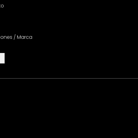
to
iones / Marca
es