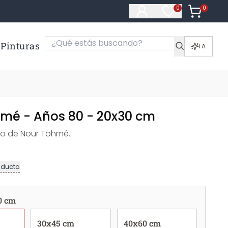
0
Artículos e
0
Artículos en fa
Pinturas
IA
hmé - Años 80 - 20x30 cm
to de Nour Tohmé.
oducto
0 cm
30x45 cm
40x60 cm