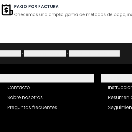
PAGO POR FACTURA
Ofrecemos una amplia gama de métodos de pago, inclu
Aviso legal
·
Política de privacidad
·
Derecho de desistimiento
Ayuda
Servicio
Contacto
Instrucci
Sobre nosotros
Resumen d
Preguntas frecuentes
Seguimien