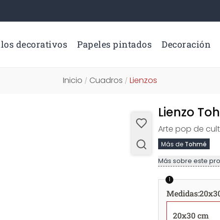
los decorativos
Papeles pintados
Decoración
Inicio
Cuadros
Lienzos
/
/
Lienzo To
Arte pop de cul
Más de
Tohmé
Más sobre este pr
1
Medidas
:
20x3
20x30 cm