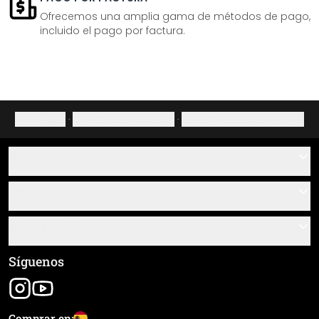
Ofrecemos una amplia gama de métodos de pago,
incluido el pago por factura.
Aviso legal
·
Política de privacidad
·
Derecho de desistimiento
Ayuda
Contacto
Servicio
Sobre nosotros
Instrucciones de pegado y montaje
Información
Preguntas frecuentes
Resumen de materiales
Términos y condiciones generales (CGC)
Síguenos
Seguimiento de envío
Aviso legal
Envío y pago
Comprar en: