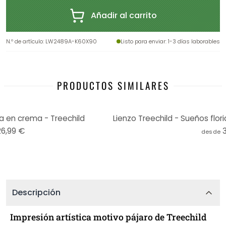
Añadir al carrito
N.º de artículo
:
LW2489A-K60X90
Listo para enviar
: 1-3 días laborables
PRODUCTOS SIMILARES
a en crema - Treechild
26,99 €
desde
Descripción
Impresión artística motivo pájaro de Treechild