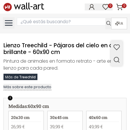
0
0
Artícul
Artículos e
IA
Lienzo Treechild - Pájaros del cielo en azul
brillante - 60x90 cm
Pintura de animales en formato retrato - arte en
lienzo para cada pared.
Más de
Treechild
Más sobre este producto
1
Medidas
:
60x90 cm
20x30 cm
30x45 cm
40x60 cm
26,99 €
39,99 €
49,99 €