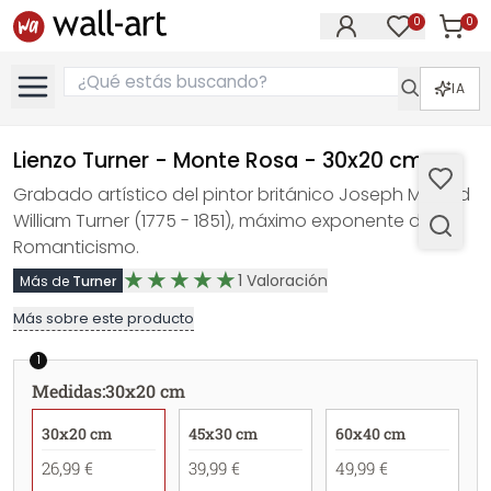
0
0
Artícul
Artículos e
IA
Lienzo Turner - Monte Rosa - 30x20 cm
Grabado artístico del pintor británico Joseph Mallord
William Turner (1775 - 1851), máximo exponente del
Romanticismo.
1
Valoración
Más de
Turner
Más sobre este producto
1
Medidas
:
30x20 cm
30x20 cm
45x30 cm
60x40 cm
26,99 €
39,99 €
49,99 €