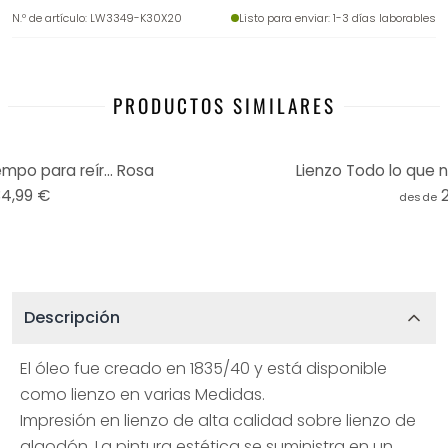
N.º de artículo
:
LW3349-K30X20
Listo para enviar
: 1-3 días laborables
PRODUCTOS SIMILARES
mpo para reír... Rosa
Lienzo Todo lo que 
34,99 €
desde
Descripción
El óleo fue creado en 1835/40 y está disponible
como lienzo en varias Medidas.
Impresión en lienzo de alta calidad sobre lienzo de
algodón. La pintura estética se suministra en un