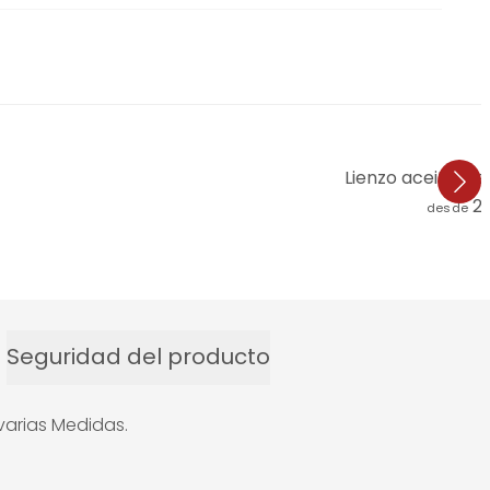
Lienzo aceituna
2
desde
Seguridad del producto
varias Medidas.