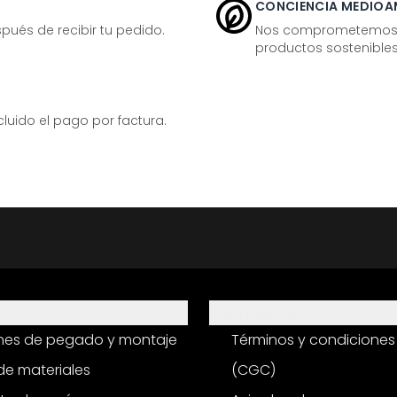
CONCIENCIA MEDIOA
ués de recibir tu pedido.
Nos comprometemos ac
productos sostenibles
ido el pago por factura.
Información
ones de pegado y montaje
Términos y condiciones
e materiales
(CGC)