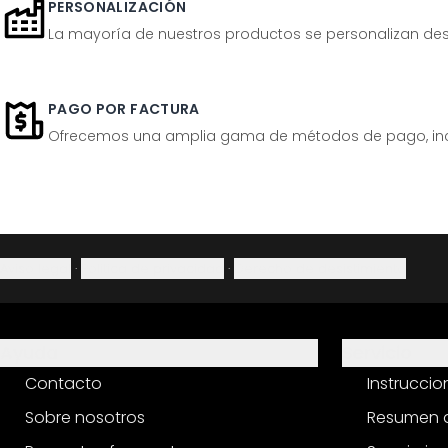
PERSONALIZACIÓN
La mayoría de nuestros productos se personalizan desp
PAGO POR FACTURA
Ofrecemos una amplia gama de métodos de pago, inclu
Aviso legal
·
Política de privacidad
·
Derecho de desistimiento
Ayuda
Servicio
Contacto
Instrucci
Sobre nosotros
Resumen d