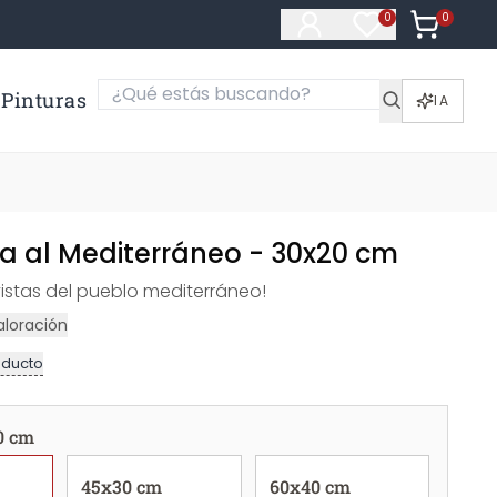
0
Artículos e
0
Artículos en fa
Pinturas
IA
ta al Mediterráneo - 30x20 cm
 vistas del pueblo mediterráneo!
aloración
oducto
0 cm
45x30 cm
60x40 cm