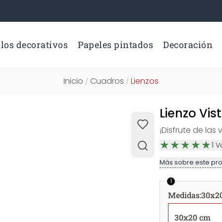
los decorativos
Papeles pintados
Decoración
Inicio
Cuadros
Lienzos
/
/
Lienzo Vis
¡Disfrute de las
1
V
Más sobre este pr
1
Medidas
:
30x2
30x20 cm