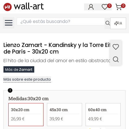
0
0
Artícul
Artículos e
IA
Lienzo Zamart - Kandinsky y la Torre Eiffel
de París - 30x20 cm
El hito de la ciudad del amor en estilo abstracto
Más de
Zamart
Más sobre este producto
1
Medidas
:
30x20 cm
30x20 cm
45x30 cm
60x40 cm
26,99 €
39,99 €
49,99 €