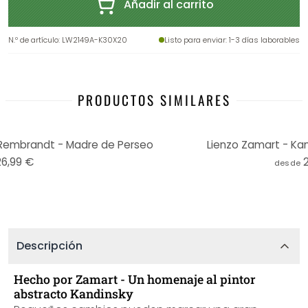
Añadir al carrito
N.º de artículo
:
LW2149A-K30X20
Listo para enviar
: 1-3 días laborables
PRODUCTOS SIMILARES
Rembrandt - Madre de Perseo
Lienzo Zamart - Ka
26,99 €
desde
Descripción
Hecho por Zamart - Un homenaje al pintor
abstracto Kandinsky