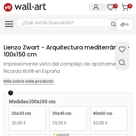
0
0
Artícul
Artículos e
IA
Lienzo Zwart - Arquitectura mediterránea -
100x150 cm
Impresionante vista del complejo de apartamentos
Ricardo Bofill en España
Más sobre este producto
1
Medidas
:
100x150 cm
20x30 cm
30x45 cm
40x60 cm
26,99 €
39,99 €
49,99 €
★
popular