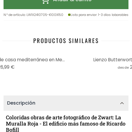
N.º de artículo
:
LW1X2410705-K100X150
Listo para enviar
: 1-3 días laborables
PRODUCTOS SIMILARES
Cuadro de madera Fachada de casa mediterránea en Menina Lisboa - Zwart - Redondo
Lienzo Butterwort
26,99 €
desde
Descripción
Coloridas obras de arte fotográfico de Zwart: La
Muralla Roja - El edificio más famoso de Ricardo
Bofill