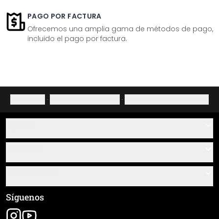
PAGO POR FACTURA
Ofrecemos una amplia gama de métodos de pago,
incluido el pago por factura.
Aviso legal
·
Política de privacidad
·
Derecho de desistimiento
Ayuda
Contacto
Servicio
Sobre nosotros
Instrucciones de pegado y montaje
Información
Preguntas frecuentes
Resumen de materiales
Términos y condiciones generales (CGC)
Síguenos
Seguimiento de envío
Aviso legal