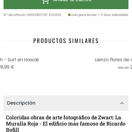
N.º de artículo
:
LW1X2410705-K20X30
Listo para enviar
: 1-3 días laborables
PRODUCTOS SIMILARES
h - Surf en Hawaii
Lienzo flores de
26,99 €
desde
Descripción
Coloridas obras de arte fotográfico de Zwart: La
Muralla Roja - El edificio más famoso de Ricardo
Bofill