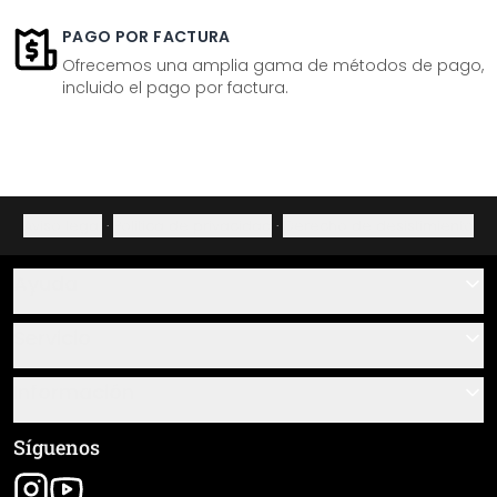
PAGO POR FACTURA
Ofrecemos una amplia gama de métodos de pago,
incluido el pago por factura.
Aviso legal
·
Política de privacidad
·
Derecho de desistimiento
Ayuda
Contacto
Servicio
Sobre nosotros
Instrucciones de pegado y montaje
Información
Preguntas frecuentes
Resumen de materiales
Términos y condiciones generales (CGC)
Síguenos
Seguimiento de envío
Aviso legal