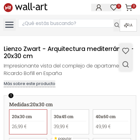
0
0
Artícul
Artículos e
IA
Lienzo Zwart - Arquitectura mediterránea -
20x30 cm
Impresionante vista del complejo de apartamentos
Ricardo Bofill en España
Más sobre este producto
1
Medidas
:
20x30 cm
20x30 cm
30x45 cm
40x60 cm
26,99 €
39,99 €
49,99 €
★
popular