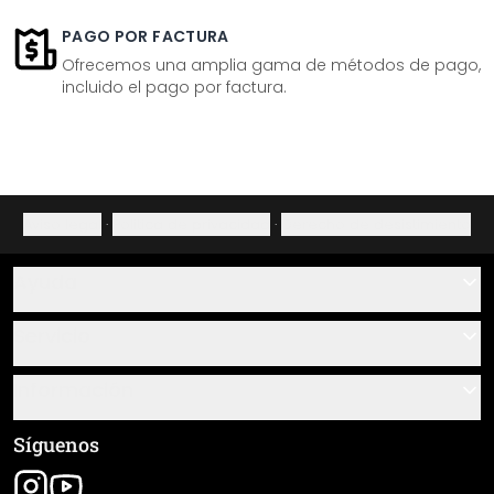
PAGO POR FACTURA
Ofrecemos una amplia gama de métodos de pago,
incluido el pago por factura.
Aviso legal
·
Política de privacidad
·
Derecho de desistimiento
Ayuda
Contacto
Servicio
Sobre nosotros
Instrucciones de pegado y montaje
Información
Preguntas frecuentes
Resumen de materiales
Términos y condiciones generales (CGC)
Síguenos
Seguimiento de envío
Aviso legal