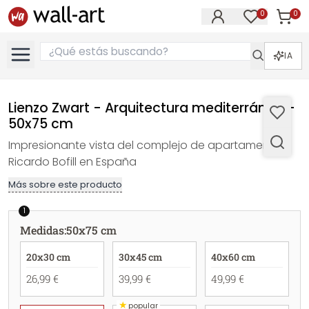
0
0
Artícul
Artículos e
IA
Lienzo Zwart - Arquitectura mediterránea -
50x75 cm
Impresionante vista del complejo de apartamentos
Ricardo Bofill en España
Más sobre este producto
1
Medidas
:
50x75 cm
20x30 cm
30x45 cm
40x60 cm
26,99 €
39,99 €
49,99 €
★
popular