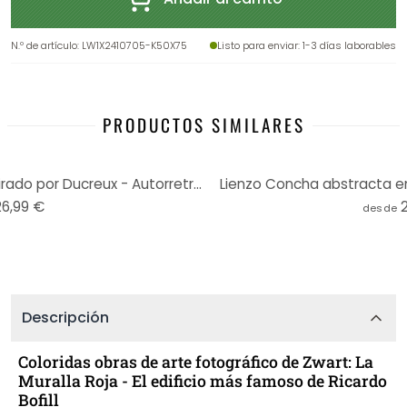
N.º de artículo
:
LW1X2410705-K50X75
Listo para enviar
: 1-3 días laborables
PRODUCTOS SIMILARES
Cuadro Lienzo La siesta - Inspirado por Ducreux - Autorretrato
Lienzo Concha abstracta en
26,99 €
desde
Descripción
Coloridas obras de arte fotográfico de Zwart: La
Muralla Roja - El edificio más famoso de Ricardo
Bofill