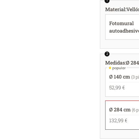
1
Material
:
Velló
Fotomural
autoadhesiv
2
Medidas
:
Ø 284
★
popular
Ø 140 cm
(3 p
52,99 €
Ø 284 cm
(6 
132,99 €