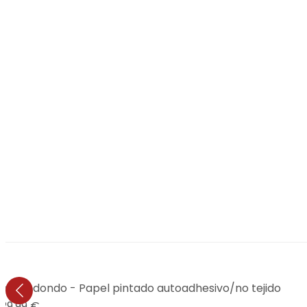
e - Redondo - Papel pintado autoadhesivo/no tejido
29,99 €