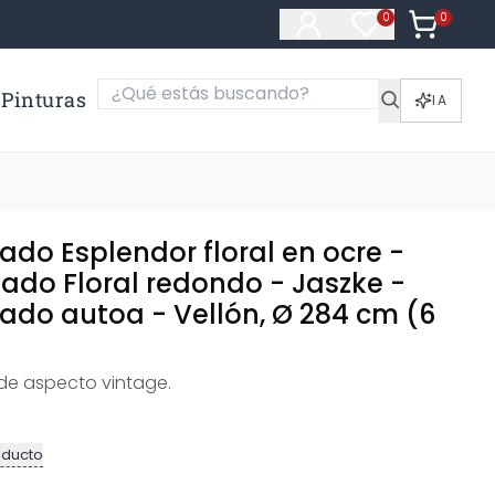
0
Artículos e
0
Artículos en fa
Pinturas
IA
ado Esplendor floral en ocre -
tado Floral redondo - Jaszke -
tado autoa - Vellón, Ø 284 cm (6
 de aspecto vintage.
oducto