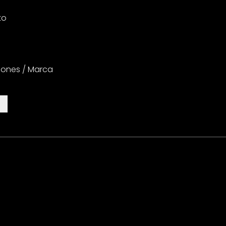
to
iones / Marca
es