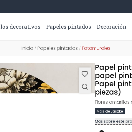
los decorativos
Papeles pintados
Decoración
Inicio
Papeles pintados
Fotomurales
/
/
Papel pint
papel pin
Papel pin
piezas)
Flores amarillas
Más de
Jaszke
Más sobre este pr