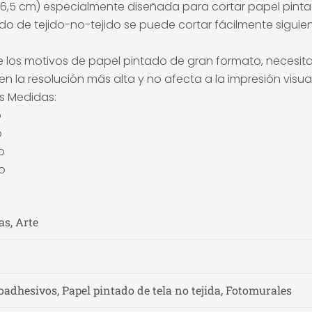
(50x6,5 cm) especialmente diseñada para cortar papel pint
ntado de tejido-no-tejido se puede cortar fácilmente sigu
 los motivos de papel pintado de gran formato, necesita u
n la resolución más alta y no afecta a la impresión visual
es Medidas:
o
o
o
o
as, Arte
adhesivos, Papel pintado de tela no tejida, Fotomurales