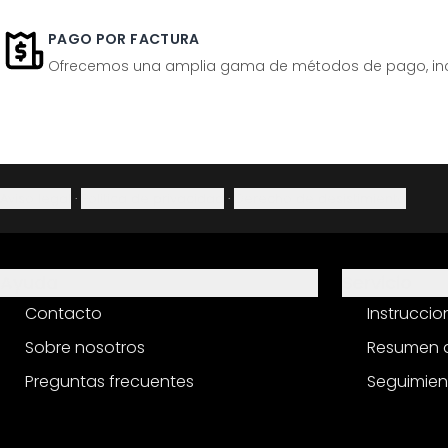
PAGO POR FACTURA
Ofrecemos una amplia gama de métodos de pago, inclu
Aviso legal
·
Política de privacidad
·
Derecho de desistimiento
Ayuda
Servicio
Contacto
Instrucci
Sobre nosotros
Resumen d
Preguntas frecuentes
Seguimien