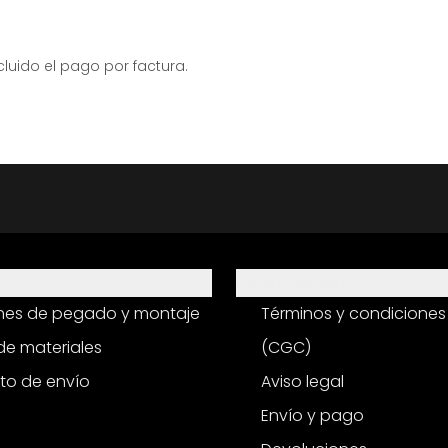
ido el pago por factura.
Información
ones de pegado y montaje
Términos y condiciones
e materiales
(CGC)
to de envío
Aviso legal
Envío y pago