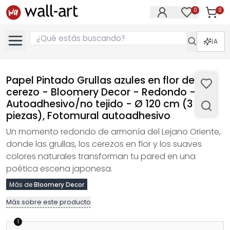
0
0
Artícul
Artículos e
IA
Papel Pintado Grullas azules en flor de
cerezo - Bloomery Decor - Redondo -
Autoadhesivo/no tejido - Ø 120 cm (3
piezas), Fotomural autoadhesivo
Un momento redondo de armonía del Lejano Oriente,
donde las grullas, los cerezos en flor y los suaves
colores naturales transforman tu pared en una
poética escena japonesa.
Más de
Bloomery Decor
Más sobre este producto
1