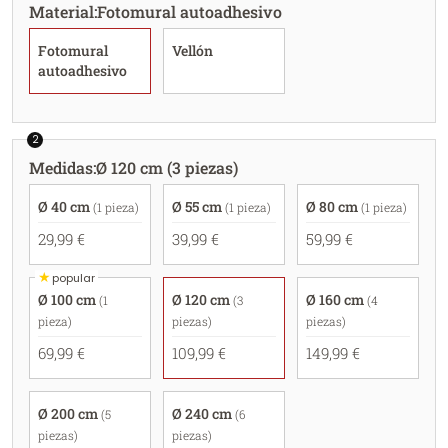
Material
:
Fotomural autoadhesivo
Fotomural
Vellón
autoadhesivo
2
Medidas
:
Ø 120 cm (3 piezas)
Ø 40 cm
Ø 55 cm
Ø 80 cm
(1 pieza)
(1 pieza)
(1 pieza)
29,99 €
39,99 €
59,99 €
★
popular
Ø 100 cm
Ø 120 cm
Ø 160 cm
(1
(3
(4
pieza)
piezas)
piezas)
69,99 €
109,99 €
149,99 €
Ø 200 cm
Ø 240 cm
(5
(6
piezas)
piezas)