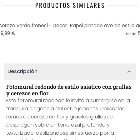
PRODUCTOS SIMILARES
Fotomural - Grullas en flor de cerezo verde frenesí - Decoración Floral - Redondo - Autoadhesivo/no
29,99 €
desde
Descripción
Fotomural redondo de estilo asiático con grullas
y cerezos en flor
Este fotomural redondo le invita a sumergirse en la
tranquila elegancia del estilo japonés. Delicadas
ramas de cerezo en flor y gráciles grullas se
despliegan sobre un tono azul profundo y
texturizado, deslizándose sin esfuerzo por la