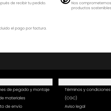
ués de recibir tu pedido.
Nos comprometemos ac
productos sostenibles
ido el pago por factura.
Información
ones de pegado y montaje
Términos y condiciones
e materiales
(CGC)
to de envío
Aviso legal