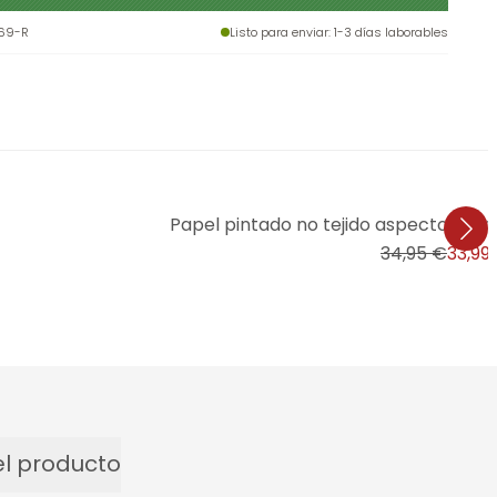
69-R
Listo para enviar
: 1-3 días laborables
Papel pintado no tejido aspecto horm
34,95 €
33,99
l producto