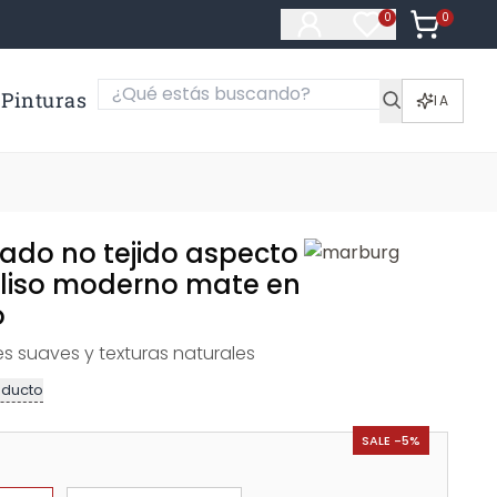
0
Artículos e
0
Artículos en fa
Pinturas
IA
tado no tejido aspecto
liso moderno mate en
o
es suaves y texturas naturales
oducto
SALE -5%