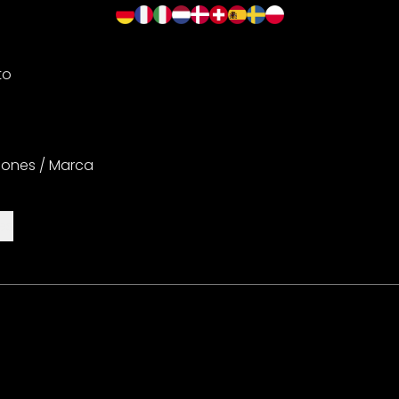
to
iones / Marca
es