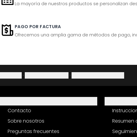
La mayoría de nuestros productos se personalizan desp
PAGO POR FACTURA
Ofrecemos una amplia gama de métodos de pago, inclu
Aviso legal
·
Política de privacidad
·
Derecho de desistimiento
Ayuda
Servicio
Contacto
Instrucci
Sobre nosotros
Resumen d
Preguntas frecuentes
Seguimien