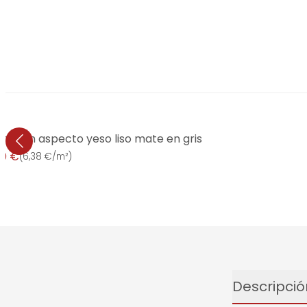
rmigón aspecto yeso liso mate en gris
99 €
(
6,38 €/m²
)
Descripció