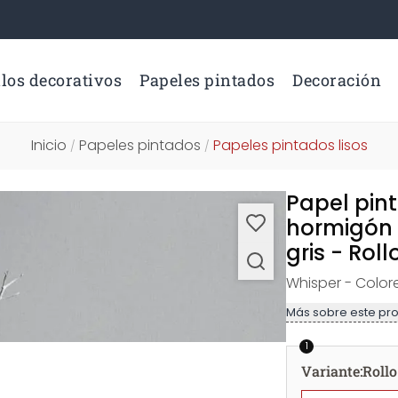
los decorativos
Papeles pintados
Decoración
Inicio
Papeles pintados
Papeles pintados lisos
/
/
Papel pin
hormigón 
gris - Roll
Whisper - Color
Más sobre este pr
1
Variante
:
Rollo