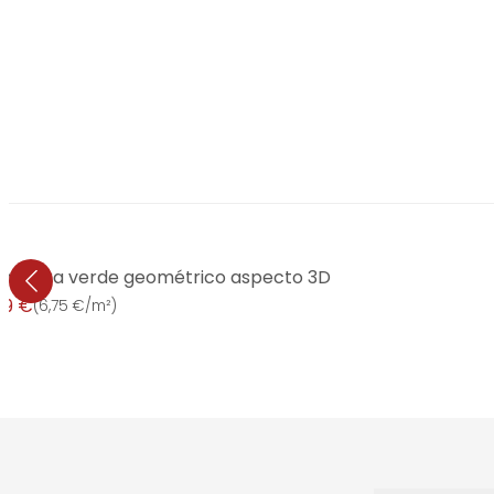
o madera verde geométrico aspecto 3D
99 €
(
6,75 €/m²
)