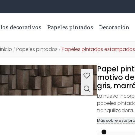
los decorativos
Papeles pintados
Decoración
Inicio
Papeles pintados
Papeles pintados estampados
/
/
Papel pint
motivo d
gris, marr
La nueva incorp
papeles pintad
tranquilizadora.
Más sobre este pr
1