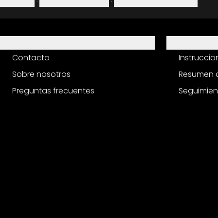
Aviso legal
·
Política de privacidad
·
Derecho de desistimiento
Ayuda
Servicio
Contacto
Instrucci
Sobre nosotros
Resumen d
Preguntas frecuentes
Seguimien