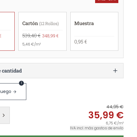
Cartón
Muestra
(12 Rollos)
539,40 €
€
348,99 €
0,95 €
5,46 €/m²
e cantidad
1
 juego
44,95 €
35,99 €
6,75 €/m²
IVA incl. más gastos de envío