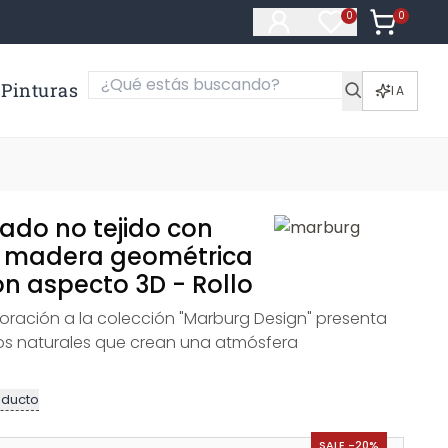
0
Artículos e
0
Artículos en fa
Pinturas
IA
ado no tejido con
e madera geométrica
ón aspecto 3D - Rollo
oración a la colección "Marburg Design" presenta
os naturales que crean una atmósfera
oducto
SALE -20%