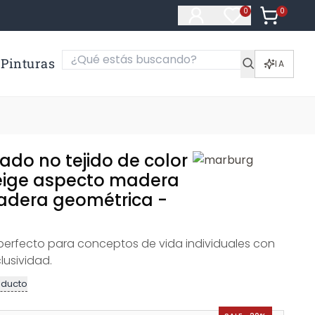
0
Artículos e
0
Artículos en fa
Pinturas
IA
ado no tejido de color
eige aspecto madera
adera geométrica -
perfecto para conceptos de vida individuales con
lusividad.
oducto