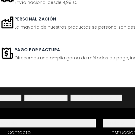
Envío nacional desde 4,99 €.
PERSONALIZACIÓN
La mayoría de nuestros productos se personalizan desp
PAGO POR FACTURA
Ofrecemos una amplia gama de métodos de pago, inclu
Aviso legal
·
Política de privacidad
·
Derecho de desistimiento
Ayuda
Servicio
Contacto
Instrucci