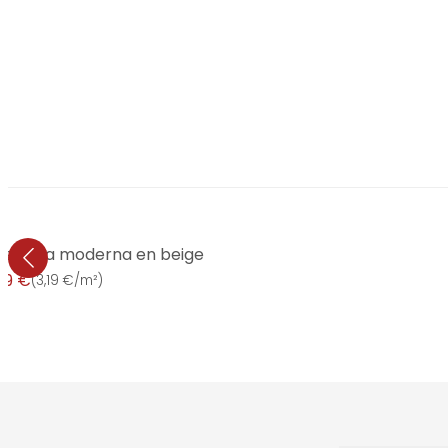
 textura moderna en beige
99 €
(
3,19 €/m²
)