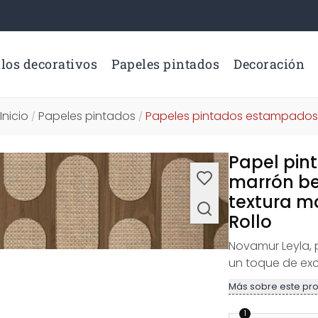
los decorativos
Papeles pintados
Decoración
Inicio
Papeles pintados
Papeles pintados estampados
/
/
Papel pint
marrón b
textura m
Rollo
Novamur Leyla, 
un toque de exc
Más sobre este pr
1