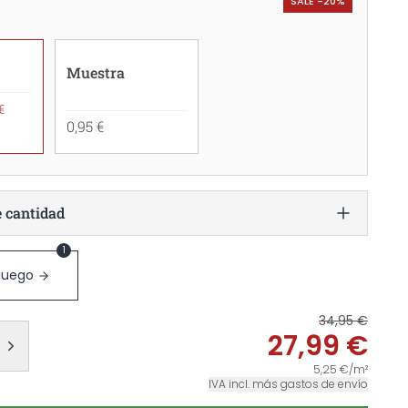
SALE -20%
Muestra
€
0,95 €
e cantidad
1
 juego
34,95 €
27,99 €
5,25 €/m²
IVA incl. más gastos de envío