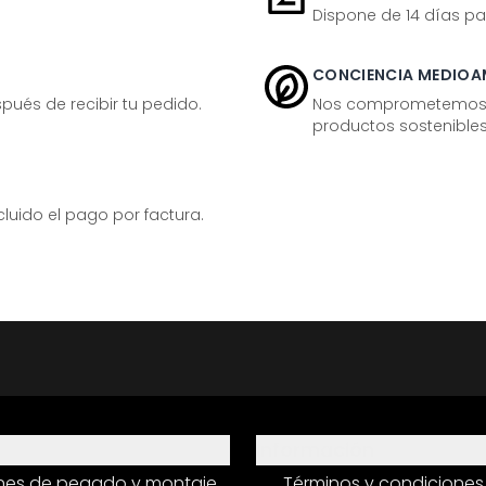
Dispone de 14 días pa
CONCIENCIA MEDIOA
ués de recibir tu pedido.
Nos comprometemos ac
productos sostenibles
ido el pago por factura.
Información
ones de pegado y montaje
Términos y condiciones