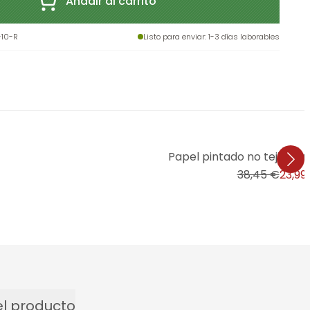
Añadir al carrito
-10-R
Listo para enviar
: 1-3 días laborables
Papel pintado no tejido E
38,45 €
23,99
l producto