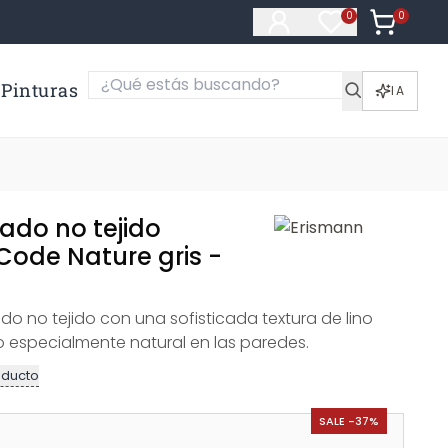
0
Artículos e
0
Artículos en fa
Pinturas
IA
ado no tejido
Code Nature gris -
do no tejido con una sofisticada textura de lino
 especialmente natural en las paredes.
oducto
SALE -37%