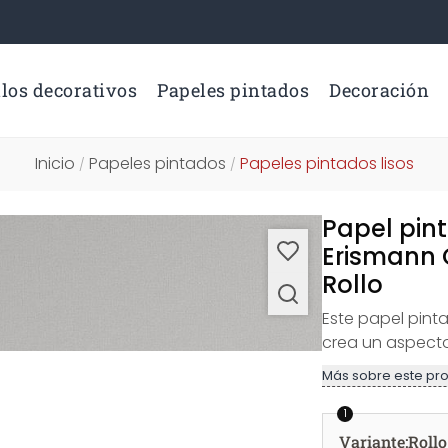
los decorativos
Papeles pintados
Decoración
Inicio
Papeles pintados
Papeles pintados lisos
/
/
Papel pint
Erismann 
Rollo
Este papel pinta
crea un aspecto
Más sobre este pr
1
Variante
:
Rollo