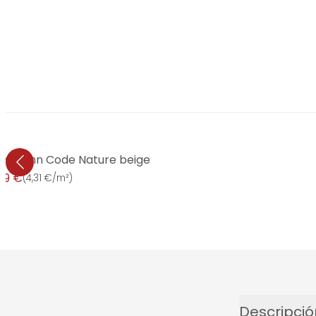
Erismann Code Nature beige
99 €
(
4,31 €/m²
)
Descripció