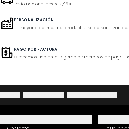
Envío nacional desde 4,99 €.
PERSONALIZACIÓN
La mayoría de nuestros productos se personalizan desp
PAGO POR FACTURA
Ofrecemos una amplia gama de métodos de pago, inclu
Aviso legal
·
Política de privacidad
·
Derecho de desistimiento
Ayuda
Servicio
Contacto
Instrucci