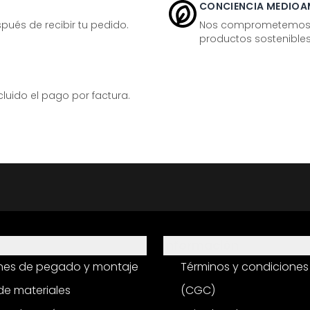
CONCIENCIA MEDIOA
ués de recibir tu pedido.
Nos comprometemos ac
productos sostenibles
ido el pago por factura.
Información
ones de pegado y montaje
Términos y condiciones
e materiales
(CGC)