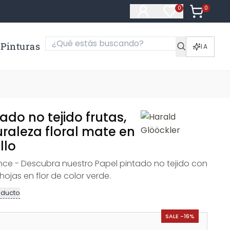
0
Artículos e
0
Artículos en fa
Pinturas
IA
ado no tejido frutas,
raleza floral mate en
llo
nce - Descubra nuestro Papel pintado no tejido con
 hojas en flor de color verde.
oducto
SALE -16%