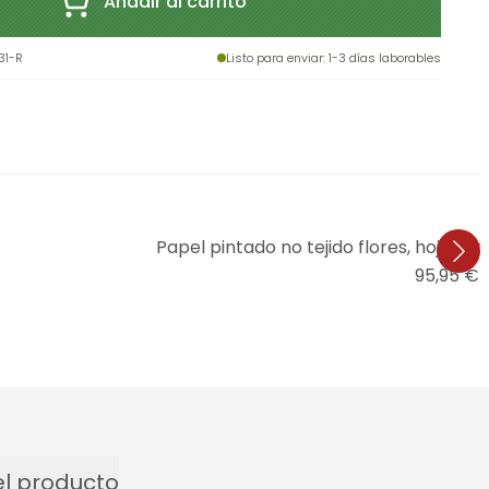
Añadir al carrito
31-R
Listo para enviar
: 1-3 días laborables
Papel pintado no tejido flores, hojas na
95,95 €
(
l producto