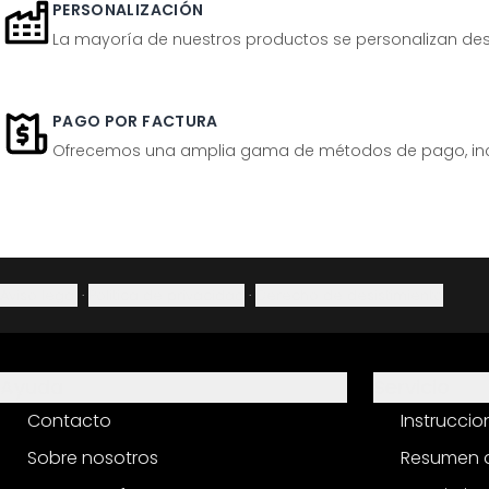
PERSONALIZACIÓN
La mayoría de nuestros productos se personalizan desp
PAGO POR FACTURA
Ofrecemos una amplia gama de métodos de pago, inclu
Aviso legal
·
Política de privacidad
·
Derecho de desistimiento
Ayuda
Servicio
Contacto
Instrucci
Sobre nosotros
Resumen d