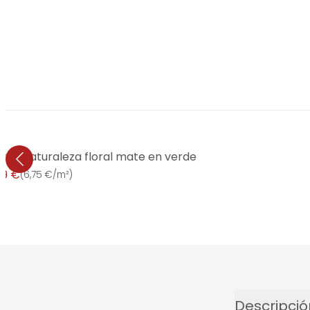
lores naturaleza floral mate en verde
99 €
(
6,75 €/m²
)
Descripció