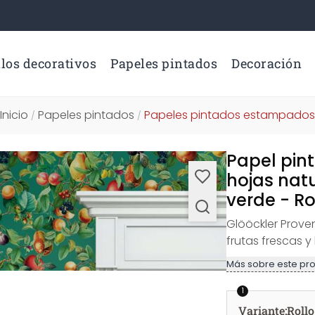
los decorativos
Papeles pintados
Decoración
Inicio
Papeles pintados
Papeles pintados estampados
/
/
Papel pint
hojas natu
verde - Ro
Glööckler Prove
frutas frescas y
Más sobre este pr
1
Variante
:
Rollo