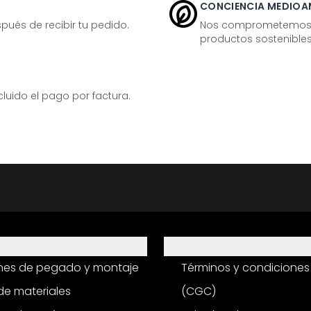
CONCIENCIA MEDIOA
ués de recibir tu pedido.
Nos comprometemos ac
productos sostenibles
ido el pago por factura.
Información
ones de pegado y montaje
Términos y condiciones
e materiales
(CGC)