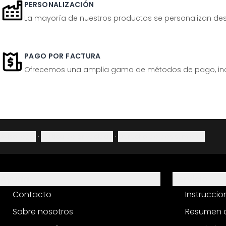
PERSONALIZACIÓN
La mayoría de nuestros productos se personalizan desp
PAGO POR FACTURA
Ofrecemos una amplia gama de métodos de pago, inclu
Aviso legal
·
Política de privacidad
·
Derecho de desistimiento
Ayuda
Servicio
Contacto
Instrucci
Sobre nosotros
Resumen d