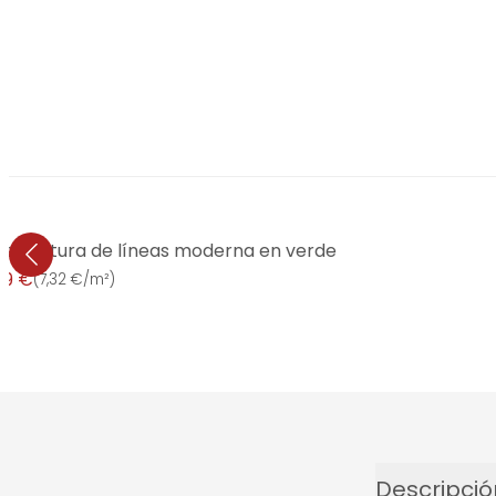
, estructura de líneas moderna en verde
99 €
(
7,32 €/m²
)
Descripció