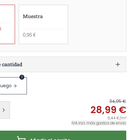
Muestra
€
0,95 €
e cantidad
1
 juego
34,95 €
28,99 €
5,44 €/m²
IVA incl. más gastos de envío