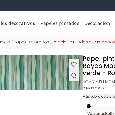
los decorativos
Papeles pintados
Decoración
Inicio
Papeles pintados
Papeles pintados estampados
/
/
Papel pin
Rayas Mod
verde - Ro
NOVAMUR NAOMI 
rayas mate.
Más sobre este pr
1
Variante
:
Rollo