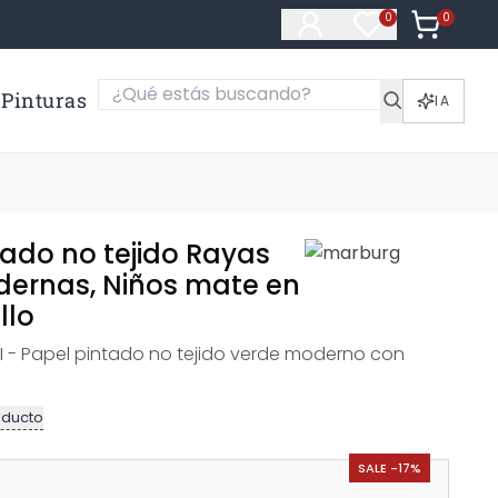
0
Artículos e
0
Artículos en fa
Pinturas
IA
tado no tejido Rayas
ernas, Niños mate en
llo
- Papel pintado no tejido verde moderno con
oducto
SALE -17%