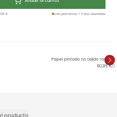
Añadir al carrito
08-R
Listo para enviar
: 1-3 días laborables
Papel pintado no tejido rayas 
90,95 €
(
1
l producto