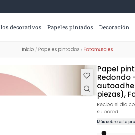
los decorativos
Papeles pintados
Decoración
Inicio
Papeles pintados
Fotomurales
/
/
Papel pin
Redondo -
autoadhes
piezas), 
Reciba el día c
su pared.
Más sobre este pr
1