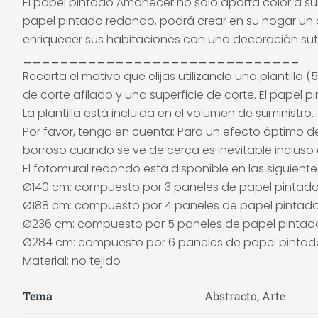
El papel pintado Amanecer no sólo aporta color a su
papel pintado redondo, podrá crear en su hogar un oa
enriquecer sus habitaciones con una decoración suti
______________________________
Recorta el motivo que elijas utilizando una plantill
de corte afilado y una superficie de corte. El papel
La plantilla está incluida en el volumen de suministro.
Por favor, tenga en cuenta: Para un efecto óptimo de
borroso cuando se ve de cerca es inevitable incluso e
El fotomural redondo está disponible en las siguient
Ø140 cm: compuesto por 3 paneles de papel pintad
Ø188 cm: compuesto por 4 paneles de papel pintad
Ø236 cm: compuesto por 5 paneles de papel pintad
Ø284 cm: compuesto por 6 paneles de papel pintad
Material: no tejido
Tema
Abstracto, Arte