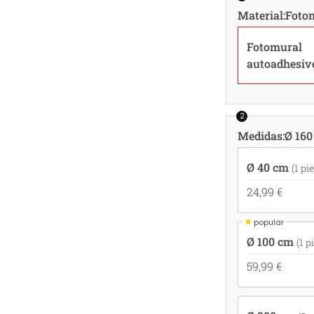
Material
:
Foto
Fotomural
autoadhesiv
2
Medidas
:
Ø 160
Ø 40 cm
(1 pi
24,99 €
★
popular
Ø 100 cm
(1 p
59,99 €