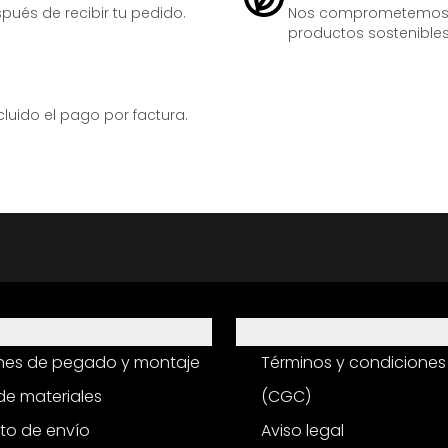
ués de recibir tu pedido.
Nos comprometemos ac
productos sostenibles
ido el pago por factura.
Información
ones de pegado y montaje
Términos y condiciones
e materiales
(CGC)
to de envío
Aviso legal