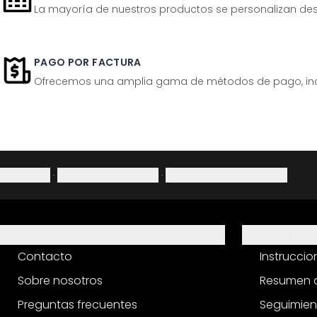
La mayoría de nuestros productos se personalizan desp
PAGO POR FACTURA
Ofrecemos una amplia gama de métodos de pago, inclu
Aviso legal
·
Política de privacidad
·
Derecho de desistimiento
Ayuda
Servicio
Contacto
Instrucci
Sobre nosotros
Resumen d
Preguntas frecuentes
Seguimien