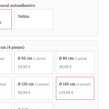
mural autoadhesivo
Vellón
o
 cm (4 piezas)
Ø 55 cm
Ø 80 cm
eza)
(1 pieza)
(1 pieza)
29,99 €
49,99 €
Ø 120 cm
Ø 160 cm
ieza)
(3 piezas)
(4 piezas)
99,99 €
129,99 €