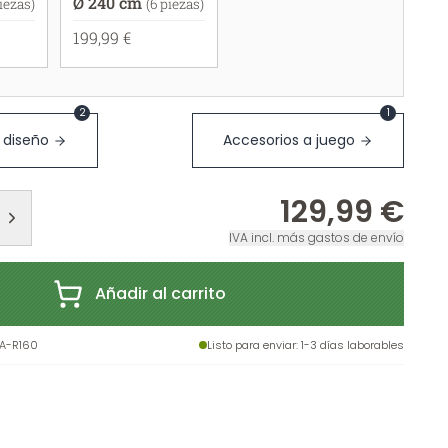
Ø 240 cm
piezas)
(6 piezas)
199,99 €
2
1
 diseño
Accesorios a juego
129,99 €
IVA incl. más gastos de envío
Añadir al carrito
A-R160
Listo para enviar
: 1-3 días laborables