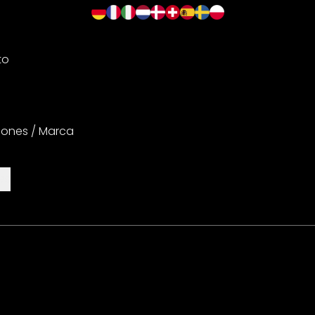
to
iones / Marca
es