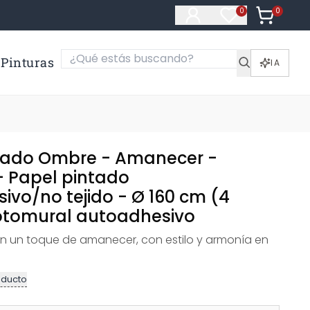
0
Artículos e
0
Artículos en fa
Pinturas
IA
tado Ombre - Amanecer -
 Papel pintado
ivo/no tejido - Ø 160 cm (4
Fotomural autoadhesivo
on un toque de amanecer, con estilo y armonía en
oducto