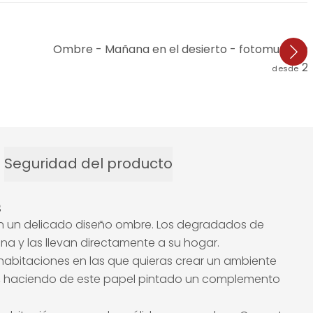
Ombre - Mañana en el desierto - fotomural re
2
desde
Seguridad del producto
s
en un delicado diseño ombre. Los degradados de
na y las llevan directamente a su hogar.
habitaciones en las que quieras crear un ambiente
les, haciendo de este papel pintado un complemento