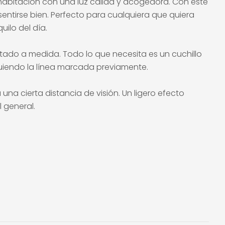
 habitación con una luz cálida y acogedora. Con este
entirse bien. Perfecto para cualquiera que quiera
ilo del día.
ntado a medida. Todo lo que necesita es un cuchillo
iguiendo la línea marcada previamente.
na cierta distancia de visión. Un ligero efecto
 general.