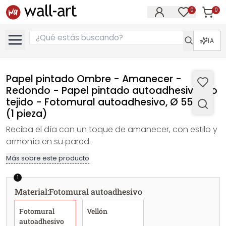
0
0
Artícul
Artículos e
IA
Papel pintado Ombre - Amanecer -
Redondo - Papel pintado autoadhesivo/no
tejido - Fotomural autoadhesivo, Ø 55 cm
(1 pieza)
Reciba el día con un toque de amanecer, con estilo y
armonía en su pared.
Más sobre este producto
1
Material
:
Fotomural autoadhesivo
Fotomural
Vellón
autoadhesivo