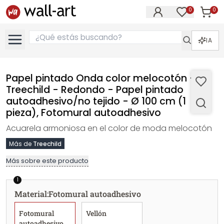
0
0
Artícul
Artículos e
IA
Papel pintado Onda color melocotón -
Treechild - Redondo - Papel pintado
autoadhesivo/no tejido - Ø 100 cm (1
pieza), Fotomural autoadhesivo
Acuarela armoniosa en el color de moda melocotón
Más de
Treechild
Más sobre este producto
1
Material
:
Fotomural autoadhesivo
Fotomural
Vellón
autoadhesivo