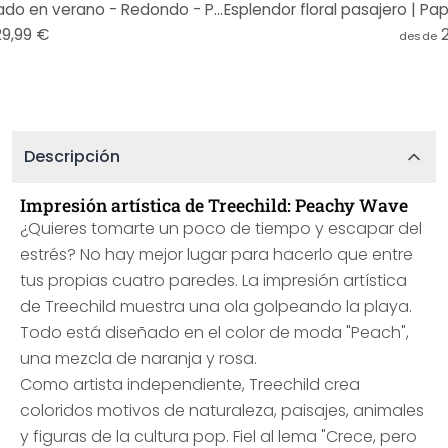
Fotomural - Tres bolas de helado en verano - Redondo - Papel pintado autoadhesivo/no tejido
29,99 €
desde
Descripción
Impresión artística de Treechild: Peachy Wave
¿Quieres tomarte un poco de tiempo y escapar del
estrés? No hay mejor lugar para hacerlo que entre
tus propias cuatro paredes. La impresión artística
de Treechild muestra una ola golpeando la playa.
Todo está diseñado en el color de moda "Peach",
una mezcla de naranja y rosa.
Como artista independiente, Treechild crea
coloridos motivos de naturaleza, paisajes, animales
y figuras de la cultura pop. Fiel al lema "Crece, pero