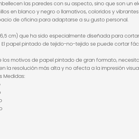
bellecen las paredes con su aspecto, sino que son un 
os en blanco y negro o llamativos, coloridos y vibrantes:
espacio de oficina para adaptarse a su gusto personal.
(50x6,5 cm) que ha sido especialmente diseñada para corta
e. El papel pintado de tejido-no-tejido se puede cortar f
 los motivos de papel pintado de gran formato, necesita u
n la resolución más alta y no afecta a la impresión visual
es Medidas:
o
o
o
o