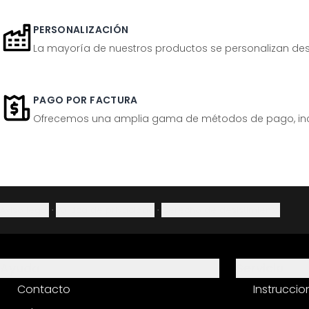
PERSONALIZACIÓN
La mayoría de nuestros productos se personalizan desp
PAGO POR FACTURA
Ofrecemos una amplia gama de métodos de pago, inclu
Aviso legal
·
Política de privacidad
·
Derecho de desistimiento
Ayuda
Servicio
Contacto
Instrucci