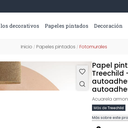
los decorativos
Papeles pintados
Decoración
Inicio
Papeles pintados
Fotomurales
/
/
Papel pin
Treechild
autoadhes
autoadhes
Acuarela armon
Más de
Treechild
Más sobre este pr