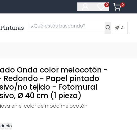
0
Artículos e
0
Artículos en fa
Pinturas
IA
tado Onda color melocotón -
 - Redondo - Papel pintado
ivo/no tejido - Fotomural
ivo, Ø 40 cm (1 pieza)
iosa en el color de moda melocotón
oducto