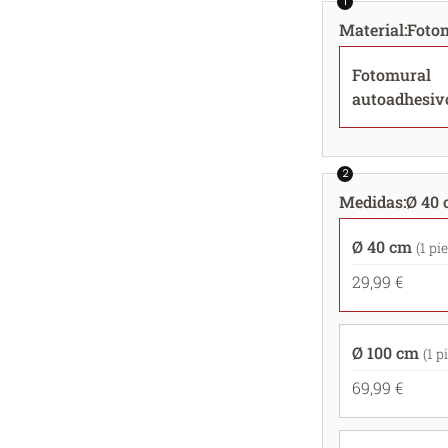
1
Material
:
Foto
Fotomural
autoadhesiv
2
Medidas
:
Ø 40 
Ø 40 cm
(1 pi
29,99 €
Ø 100 cm
(1 p
69,99 €