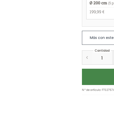
Ø 200 cm
(5 
199,99 €
Más con este
Cantidad
N.º de artículo
:
FTS2757