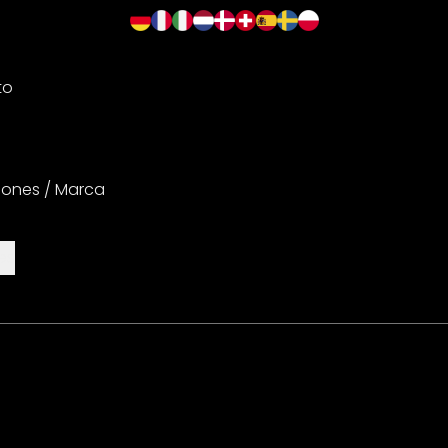
to
iones / Marca
es