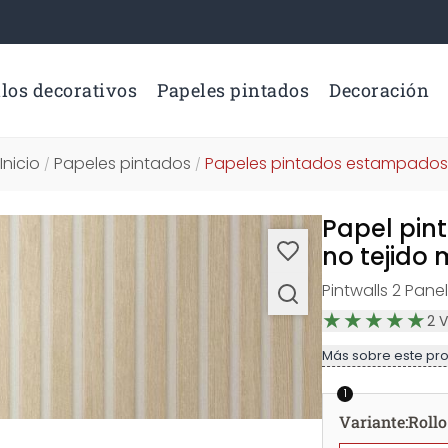
los decorativos
Papeles pintados
Decoración
Inicio
Papeles pintados
Papeles pintados estampados
/
/
Papel pin
no tejido
Pintwalls 2 Pan
2
V
Más sobre este pr
1
Variante
:
Rollo