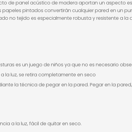
to de panel acústico de madera aportan un aspecto escan
stos papeles pintados convertirán cualquier pared en un p
tado no tejido es especialmente robusta y resistente a la 
costuras es un juego de niños ya que no es necesario obser
a a la luz, se retira completamente en seco
ediante la técnica de pegar en la pared. Pegar en la pared
ia a la luz, fácil de quitar en seco.