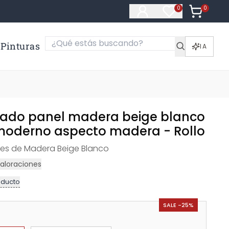
0
Artículos e
0
Artículos en fa
Pinturas
IA
tado panel madera beige blanco
 moderno aspecto madera - Rollo
eles de Madera Beige Blanco
aloraciones
oducto
SALE -25%