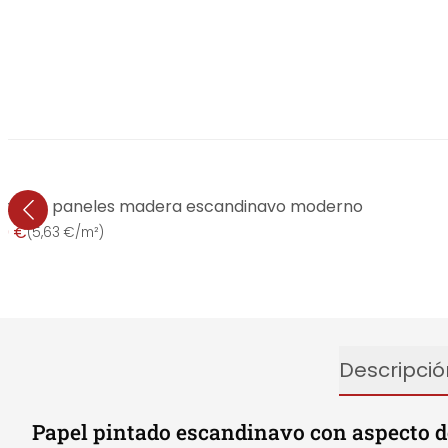
jido 3D paneles madera escandinavo moderno
99 €
(
5,63 €/m²
)
Descripció
Papel pintado escandinavo con aspecto d