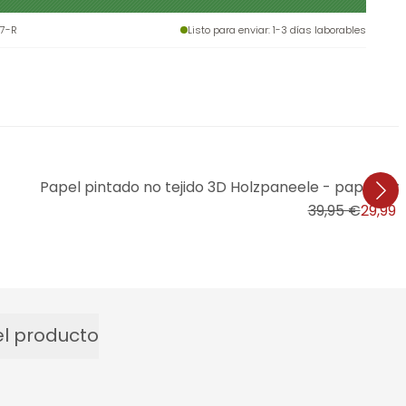
7-R
Listo para enviar
: 1-3 días laborables
Papel pintado no tejido 3D Holzpaneele - papel pint
39,95 €
29,99 
l producto