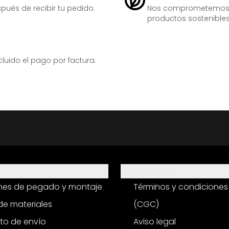
ués de recibir tu pedido.
Nos comprometemos ac
productos sostenibles
ido el pago por factura.
Información
ones de pegado y montaje
Términos y condiciones
e materiales
(CGC)
to de envío
Aviso legal