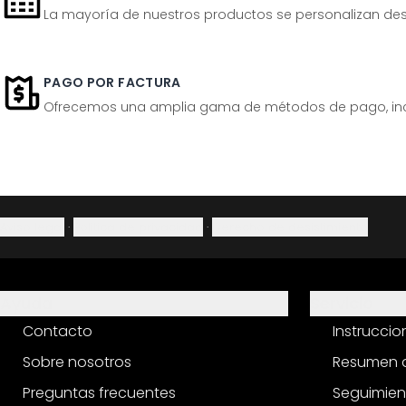
La mayoría de nuestros productos se personalizan desp
PAGO POR FACTURA
Ofrecemos una amplia gama de métodos de pago, inclu
Aviso legal
·
Política de privacidad
·
Derecho de desistimiento
Ayuda
Servicio
Contacto
Instrucci
Sobre nosotros
Resumen d
Preguntas frecuentes
Seguimien