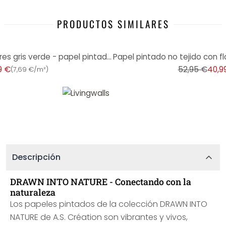
PRODUCTOS SIMILARES
-23%
Papel pintado vegetal con flores gris verde - papel pintado no tejido con motivos florales
9 €
52,95 €
40,9
(
7,69 €/m²
)
Descripción
DRAWN INTO NATURE - Conectando con la
naturaleza
Los papeles pintados de la colección DRAWN INTO
NATURE de A.S. Création son vibrantes y vivos,