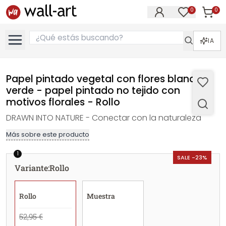
0
0
Artícul
Artículos e
IA
Papel pintado vegetal con flores blanco
verde - papel pintado no tejido con
motivos florales - Rollo
DRAWN INTO NATURE - Conectar con la naturaleza
Más sobre este producto
1
SALE -23%
Variante
:
Rollo
Rollo
Muestra
52,95 €