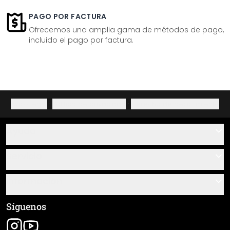
PAGO POR FACTURA
Ofrecemos una amplia gama de métodos de pago,
incluido el pago por factura.
Aviso legal
·
Política de privacidad
·
Derecho de desistimiento
Ayuda
Contacto
Servicio
Sobre nosotros
Instrucciones de pegado y montaje
Información
Preguntas frecuentes
Resumen de materiales
Términos y condiciones generales (CGC)
Síguenos
Seguimiento de envío
Aviso legal