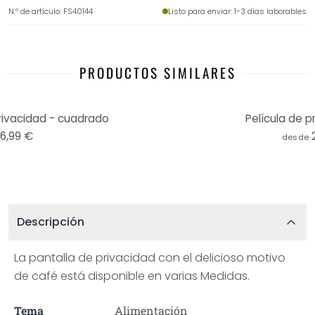
N.º de artículo
:
FS40144
Listo para enviar
: 1-3 días laborables
PRODUCTOS SIMILARES
rivacidad - cuadrado
Película de p
16,99 €
desde
Descripción
La pantalla de privacidad con el delicioso motivo
de café está disponible en varias Medidas.
Tema
Alimentación