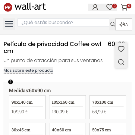
0
0
Artícul
Artículos e
IA
Película de privacidad Coffee owl - 60x90
cm
Un punto de atracción para sus ventanas
Más sobre este producto
1
Medidas
:
60x90 cm
90x140 cm
105x160 cm
70x100 cm
109,99 €
130,99 €
65,99 €
30x45 cm
40x60 cm
50x75 cm