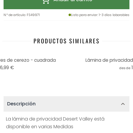
N.º de artículo
:
FS49971
Listo para enviar
: 1-3 días laborables
PRODUCTOS SIMILARES
res de cerezo - cuadrada
Lámina de privacidad
16,99 €
desde
Descripción
La lámina de privacidad Desert Valley está
disponible en varias Medidas