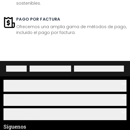
sostenibles.
PAGO POR FACTURA
Ofrecemos una amplia gama de métodos de pago,
incluido el pago por factura.
Aviso legal
·
Política de privacidad
·
Derecho de desistimiento
Ayuda
Contacto
Servicio
Sobre nosotros
Instrucciones de pegado y montaje
Información
Preguntas frecuentes
Resumen de materiales
Términos y condiciones generales (CGC)
Síguenos