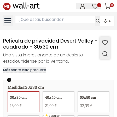
0
0
Artícul
Artículos e
IA
Película de privacidad Desert Valley -
cuadrado - 30x30 cm
Una vista impresionante de un desierto
estadounidense por la ventana.
Más sobre este producto
1
Medidas
:
30x30 cm
30x30 cm
40x40 cm
50x50 cm
16,99 €
21,99 €
32,99 €
★
popular