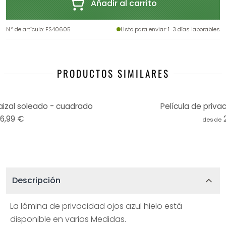
Añadir al carrito
N.º de artículo
:
FS40605
Listo para enviar
: 1-3 días laborables
PRODUCTOS SIMILARES
aizal soleado - cuadrado
Película de privac
16,99 €
desde
Descripción
La lámina de privacidad ojos azul hielo está
disponible en varias Medidas.