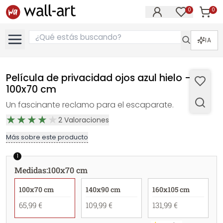
0
0
Artícul
Artículos e
IA
Película de privacidad ojos azul hielo -
100x70 cm
Un fascinante reclamo para el escaparate.
2
Valoraciones
Más sobre este producto
1
Medidas
:
100x70 cm
100x70 cm
140x90 cm
160x105 cm
65,99 €
109,99 €
131,99 €