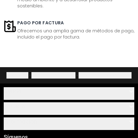
sostenibles.
PAGO POR FACTURA
Ofrecemos una amplia gama de métodos de pago,
incluido el pago por factura.
Aviso legal
·
Política de privacidad
·
Derecho de desistimiento
Ayuda
Contacto
Servicio
Sobre nosotros
Instrucciones de pegado y montaje
Información
Preguntas frecuentes
Resumen de materiales
Términos y condiciones generales (CGC)
Síguenos