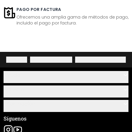
PAGO POR FACTURA
Ofrecemos una amplia gama de métodos de pago,
incluido el pago por factura.
Aviso legal
·
Política de privacidad
·
Derecho de desistimiento
Ayuda
Contacto
Servicio
Sobre nosotros
Instrucciones de pegado y montaje
Información
Preguntas frecuentes
Resumen de materiales
Términos y condiciones generales (CGC)
Síguenos
Seguimiento de envío
Aviso legal