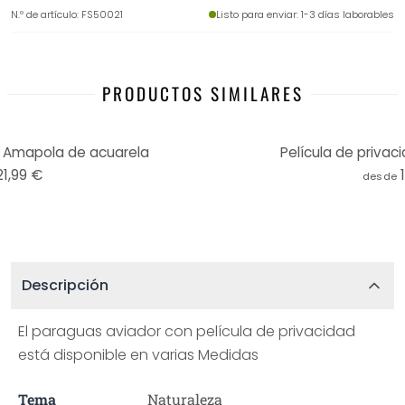
N.º de artículo
:
FS50021
Listo para enviar
: 1-3 días laborables
PRODUCTOS SIMILARES
d Amapola de acuarela
Película de privac
21,99 €
desde
Descripción
El paraguas aviador con película de privacidad
está disponible en varias Medidas
Tema
Naturaleza