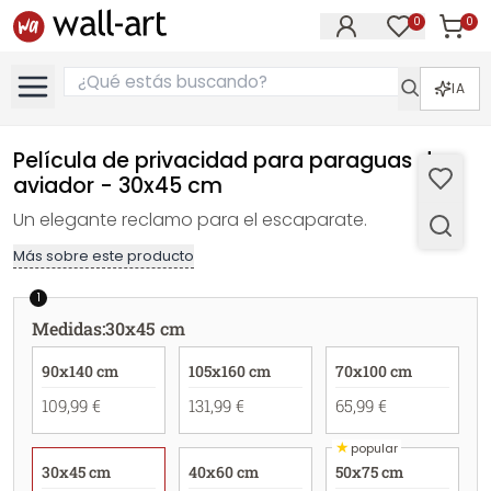
0
0
Artícul
Artículos e
IA
Película de privacidad para paraguas de
aviador - 30x45 cm
Un elegante reclamo para el escaparate.
Más sobre este producto
1
Medidas
:
30x45 cm
90x140 cm
105x160 cm
70x100 cm
109,99 €
131,99 €
65,99 €
★
popular
30x45 cm
40x60 cm
50x75 cm