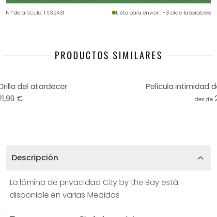
N.º de artículo
:
FS32431
Listo para enviar
: 1-3 días laborables
PRODUCTOS SIMILARES
Orilla del atardecer
Película intimidad 
21,99 €
desde
Descripción
La lámina de privacidad City by the Bay está
disponible en varias Medidas