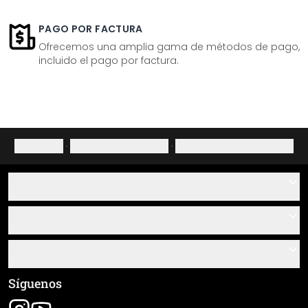
PAGO POR FACTURA
Ofrecemos una amplia gama de métodos de pago,
incluido el pago por factura.
Aviso legal
·
Política de privacidad
·
Derecho de desistimiento
Ayuda
Contacto
Servicio
Sobre nosotros
Instrucciones de pegado y montaje
Información
Preguntas frecuentes
Resumen de materiales
Términos y condiciones generales (CGC)
Síguenos
Seguimiento de envío
Aviso legal