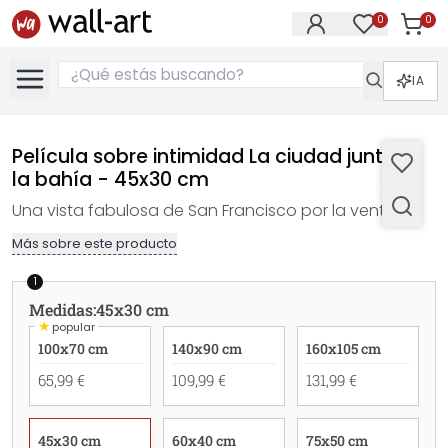
0
0
Artícul
Artículos e
IA
Película sobre intimidad La ciudad junto a
la bahía - 45x30 cm
Una vista fabulosa de San Francisco por la ventana.
Más sobre este producto
1
Medidas
:
45x30 cm
★
popular
100x70 cm
140x90 cm
160x105 cm
65,99 €
109,99 €
131,99 €
45x30 cm
60x40 cm
75x50 cm