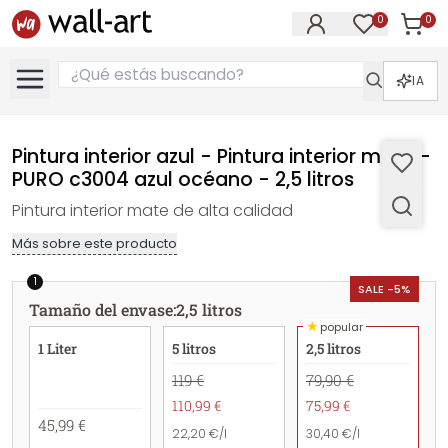
0
0
Artícul
Artículos e
IA
Pintura interior azul - Pintura interior mate -
PURO c3004 azul océano - 2,5 litros
Pintura interior mate de alta calidad
Más sobre este producto
1
SALE -5%
Tamaño del envase
:
2,5 litros
★
popular
1 Liter
5 litros
2,5 litros
119 €
79,90 €
110,99 €
75,99 €
45,99 €
22,20 €/l
30,40 €/l