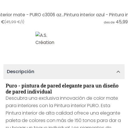
Pintura interior azul - Pintura interior mate - PURO c3006 azul océano
 €
45,99
(
45,99 €/l
)
desde
Descripción
Puro - pintura de pared elegante para un diseño
de pared individual
Descubra una exclusiva innovación de color mate
para interiores con la Pintura interior PURO. Esta
Pintura interior de alta calidad ofrece una elegante
paleta de colores con más de 150 tonos para dar a
su hogar un toque individual. Los pigmentos de