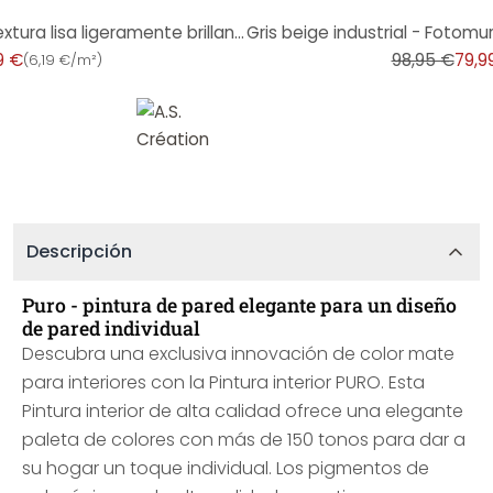
-19%
Papel pintado no tejido con textura lisa ligeramente brillante de color beige y gris
9 €
98,95 €
79,9
(
6,19 €/m²
)
Descripción
Puro - pintura de pared elegante para un diseño
de pared individual
Descubra una exclusiva innovación de color mate
para interiores con la Pintura interior PURO. Esta
Pintura interior de alta calidad ofrece una elegante
paleta de colores con más de 150 tonos para dar a
su hogar un toque individual. Los pigmentos de