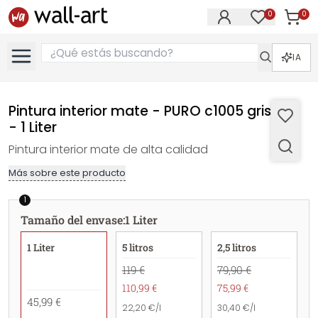
0
0
Artícul
Artículos e
IA
Pintura interior mate - PURO c1005 gris frío
- 1 Liter
Pintura interior mate de alta calidad
Más sobre este producto
1
Tamaño del envase
:
1 Liter
1 Liter
5 litros
2,5 litros
119 €
79,90 €
110,99 €
75,99 €
45,99 €
22,20 €/l
30,40 €/l