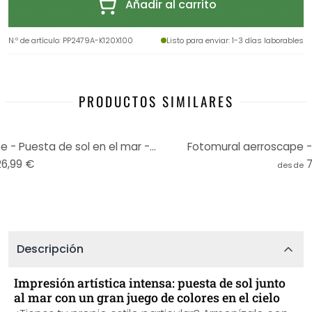
Añadir al carrito
N.º de artículo
:
PP2479A-K120X100
Listo para enviar
: 1-3 días laborables
PRODUCTOS SIMILARES
Cuadro de madera aerroscape - Puesta de sol en el mar - Redondo
Fotomural aerroscape - 
26,99 €
desde
Descripción
Impresión artística intensa: puesta de sol junto
al mar con un gran juego de colores en el cielo