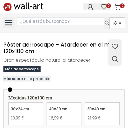
0
0
Artícul
Artículos e
IA
Póster aerroscape - Atardecer en el mar -
120x100 cm
Gran espectáculo natural al atardecer
Más de
aerroscape
Más sobre este producto
1
Medidas
:
120x100 cm
30x24 cm
40x30 cm
50x40 cm
13,99 €
16,99 €
21,99 €