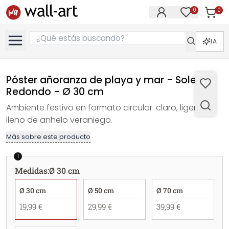
0
0
Artícul
Artículos e
IA
Póster añoranza de playa y mar - Soley -
Redondo - Ø 30 cm
Ambiente festivo en formato circular: claro, ligero y
lleno de anhelo veraniego.
Más sobre este producto
1
Medidas
:
Ø 30 cm
Ø 30 cm
Ø 50 cm
Ø 70 cm
19,99 €
29,99 €
39,99 €