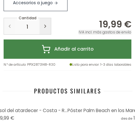
Accesorios a juego
Cantidad
19,99 €
IVA incl. más gastos de envío
Añadir al carrito
N.º de artículo
:
PP1X2873148-R30
Listo para enviar
: 1-3 días laborables
PRODUCTOS SIMILARES
Póster Suaves colinas bajo el sol del atardecer - Costa - Redondo
19,99 €
desde